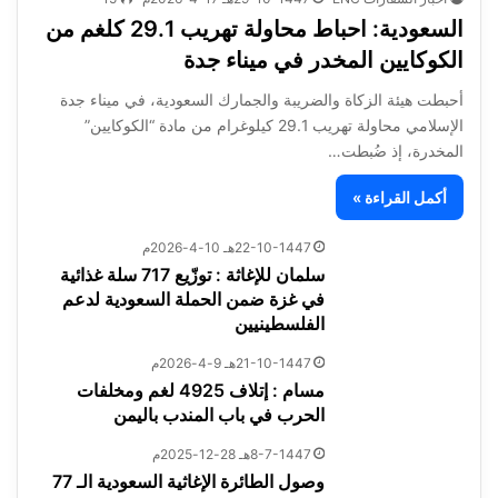
السعودية: احباط محاولة تهريب 29.1 كلغم من
الكوكايين المخدر في ميناء جدة
أحبطت هيئة الزكاة والضريبة والجمارك السعودية، في ميناء جدة
الإسلامي محاولة تهريب 29.1 كيلوغرام من مادة “الكوكايين”
المخدرة، إذ ضُبطت…
أكمل القراءة »
22-10-1447هـ 10-4-2026م
سلمان للإغاثة : توزّيع 717 سلة غذائية
في غزة ضمن الحملة السعودية لدعم
الفلسطينيين
21-10-1447هـ 9-4-2026م
مسام : إتلاف 4925 لغم ومخلفات
الحرب في باب المندب باليمن
8-7-1447هـ 28-12-2025م
وصول الطائرة الإغاثية السعودية الـ 77