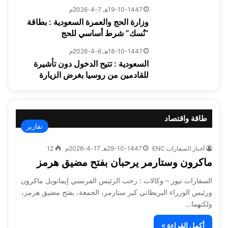
19-10-1447هـ 7-4-2026م
وزارة الحج والعمرة السعودية : بطاقة
“نُسك” شرط أساسي للحج
18-10-1447هـ 6-4-2026م
السعودية : تتيح الدخول دون تأشيرة
للقادمين من روسيا بغرض الزيارة
طاقة واقتصاد
تقارير
أخبار السفارات ENC
29-10-1447هـ 17-4-2026م
12
ماكرون وستارمر يرحبان بفتح مضيق هرمز
السفارات نيوز – وكالات : رحب الرئيس الفرنسي إيمانويل ماكرون
ورئيس الوزراء البريطاني كير ستارمر، الجمعة، بفتح مضيق هرمز،
ولكنهما…
أكمل القراءة »