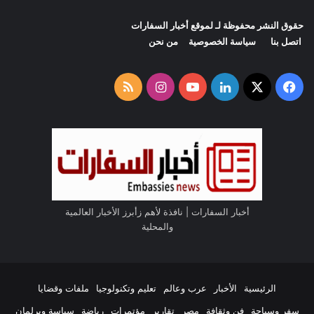
حقوق النشر محفوظة لـ لموقع
أخبار السفارات
اتصل بنا
سياسة الخصوصية
من نحن
‫X
فيسبوك
لينكدإن
‫YouTube
انستقرام
ملخص
الموقع
RSS
أخبار السفارات | نافذة لأهم زأبرز الأخبار العالمية
والمحلية
الرئيسية
الأخبار
عرب وعالم
تعليم وتكنولوجيا
ملفات وقضايا
سفر وسياحة
فن وثقافة
مصر
تقارير
مؤتمرات
رياضة
سياسة وبرلمان