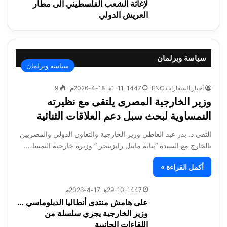
لإغاثة الشعب الفلسطيني الى مطار
العريش الدولي
سياسة وبرلمان
سياسة وبرلمان
أخبار السفارات ENC
1-11-1447هـ 18-4-2026م
9
وزير الخارجية المصرى يلتقى مع نظيرته
النمساوية لبحث سبل دعم العلاقات الثنائية
التقى د. بدر عبد العاطي وزير الخارجية والتعاون الدولي والمصريين
بالخارج مع السيدة “بياتة ماينل رايزينجر ” وزيرة خارجية النمسا،…
أكمل القراءة »
29-10-1447هـ 17-4-2026م
على هامش منتدى أنطاليا الدبلوماسي …
وزير الخارجية يجري سلسلة من
اللقاءات الجانبية