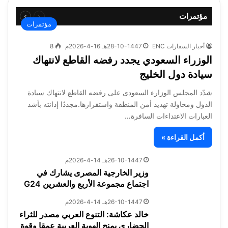
السابقة
التالية
مؤتمرات
الصفحة
الصفحة
مؤتمرات
أخبار السفارات ENC
28-10-1447هـ 16-4-2026م
8
الوزراء السعودي يجدد رفضه القاطع لانتهاك
سيادة دول الخليج
شدّد المجلس الوزارء السعودى على رفضه القاطع لانتهاك سيادة
الدول ومحاولة تهديد أمن المنطقة واستقرارها.مجددًا إدانته بأشد
العبارات الاعتداءات السافرة…
أكمل القراءة »
26-10-1447هـ 14-4-2026م
وزير الخارجية المصرى يشارك في
اجتماع مجموعة الأربع والعشرين G24
26-10-1447هـ 14-4-2026م
خالد عكاشة: التنوع العربي مصدر للثراء
الحضاري يمنح الهوية العربية عمقا وقوة