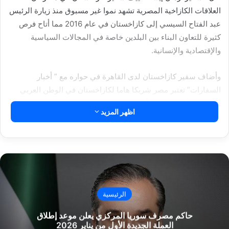
العلاقات الكازاخية المصرية تشهد نموا غير مسبوق منذ زيارة الرئيس
عبد الفتاح السيسي إلى كازاخستان في عام 2016 مما أتاح فرص
كثيرة للتعاون البناء بين البلدين خاصة في المجالات السياسية
والإقتصادية والإنسانية.
وأضاف سفير كازاخستان لدى القاهرة في حواره مع ” أخبار
السفارات” تعتبر مصر شريكا هاما لكازاخستان في الوطن العربي
والشرق الأوسط وقارة أفريقيا. يدعم الجانبان مبادرات بعضهما
اظهر المزيد
البعض في إطار المنظمات الدولية والإقليمية مثل الأمم المتحدة
ومنظمة التعاون الإسلامي حول العديد من القضايا مثل مكافحة
الإرهاب والتطرف الديني والقضية الفلسطينية..
مقالات ذات صلة
الرئيسية
وزير الخارجية يبحث مع نظيره العراقي فى بغداد
22-10-1447هـ 10-4-2026م
حاكم مصرف سوريا المركزي يعلن موعد إطلاق
العملة الجديدة الأول من يناير 2026