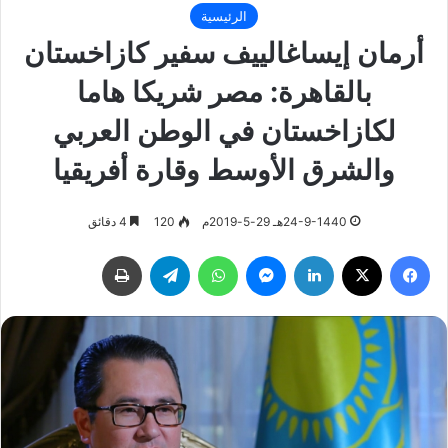
الرئيسية
أرمان إيساغالييف سفير كازاخستان
بالقاهرة: مصر شريكا هاما
لكازاخستان في الوطن العربي
والشرق الأوسط وقارة أفريقيا
24-9-1440هـ 29-5-2019م
120
4 دقائق
فيسبوك
‫X
لينكدإن
ماسنجر
واتساب
تيلقرام
طباعة