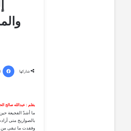
إ
والم
فيسبو
شاركها
بقلم : عبدالله صالح الح
ما أشدّ الفجيعة حين 
بالصواريخ متى أرادت
وفقدت ما تبقى من ك