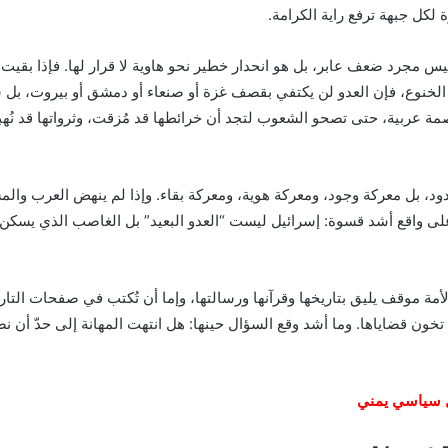
 لكل جبهة ترفع راية الكرامة.
يس مجرد ضعف عابر، بل هو انحدار خطير نحو هاوية لا قرار لها. فإذا بقيت ا
 الخنوع، فإن العدو لن يكتفي بقصف غزة أو صنعاء أو دمشق أو بيروت، بل
ة عربية، حتى تصحو الشعوب لتجد أن خرائطها قد مُزقت، وثرواتها قد نُهب
د، بل معركة وجود، ومعركة هوية، ومعركة بقاء. وإذا لم ينهض العرب والم
ى واقع أشد قسوة: إسرائيل ليست “العدو البعيد” بل الغاصب الذي يسكن ب
لأمة موقف يليق بتاريخها وقرآنها ورسالتها، وإما أن تُكتب في صفحات التاري
خون قضاياها. وما أشد وقع السؤال حينها: هل انتهت المهانة إلى حدّ أن 
ل سياسي يمني