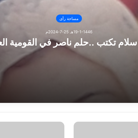
مساحة رأى
19-1-1446هـ 25-7-2024م
سلام تكتب ..حلم ناصر في القومية الع
ب ..حلم ناصر في القومية العربية
تب … الزمالك لا ينسي أحمد رفعت
ن
م
و