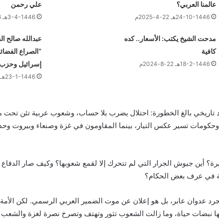
عالمنا العربي؟
علي رحمن
24-10-1446هـ 22-4-2025م
3-4-1446هـ 6-10-2024م
مدحت الشيخ يكتب: الأسعار.. كده
عبدالله صالح ا
كافية
“الصراع الفضائ
إسرائيل وحزب 
18-2-1446هـ 22-8-2024م
23-1-1446هـ 29-7-2024م
 تاريخي بالغ الخطورة: احتلال يضرب بلا حساب، وشعوب عربية تئن تحت م
 وحكومات تسير عكس التيار، بينما المقاومون في غزة وصنعاء وبيروت وحد
غيرة؟ أين جيوش الجرار التي لم تتحرك إلا لقمع شعوبها؟ وكيف صار الدفا
مة في عرف بعض الحكام؟
د عدوان عابر، بل هو إعلان عن موت الضمير العربي الرسمي. لكن الأمة
ها نبضات حياة، وما زالت الشعوب تثور وتهتف وتصرخ نصرة لغزة والشعب