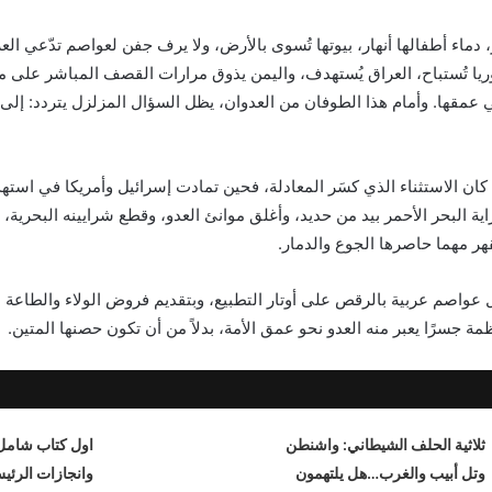
دماء أطفالها أنهار، بيوتها تُسوى بالأرض، ولا يرف جفن لعواصم تدّعي العرو
يا تُستباح، العراق يُستهدف، واليمن يذوق مرارات القصف المباشر على مو
 عمقها. وأمام هذا الطوفان من العدوان، يظل السؤال المزلزل يتردد: إلى 
كان الاستثناء الذي كسَر المعادلة، فحين تمادت إسرائيل وأمريكا في استهدا
اية البحر الأحمر بيد من حديد، وأغلق موانئ العدو، وقطع شرايينه البحرية،
تُقهر مهما حاصرها الجوع والدمار.
 عواصم عربية بالرقص على أوتار التطبيع، وبتقديم فروض الولاء والطاعة 
 جسرًا يعبر منه العدو نحو عمق الأمة، بدلاً من أن تكون حصنها المتين.
ثلاثية الحلف الشيطاني: واشنطن
اول كتاب شامل
وتل أبيب والغرب…هل يلتهمون
وانجازات الرئي