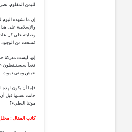
لليمن المقاوم، نصرة
إن ما نشهده اليوم ل
والإسلامية على هذا
وصايته على كل عاصم
مُسحت من الوجود.
إنها ليست معركة حدو
فغداً سيستيقظون عل
نعيش ومتى نموت.
فإما أن يكون لهذه ا
خانت نفسها قبل أن ت
موتنا البطيء؟
كاتب المقال : محل