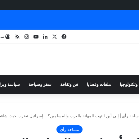
‫X
فيسبوك
لينكدإن
‫YouTube
انستقرام
ملخص الم
سج
 وتكنولوجيا
ملفات وقضايا
فن وثقافة
سفر وسياحة
سياسة وبرل
ساحة رأى
|
إلى أين انتهت المهانة بالعرب والمسلمين؟… إسرائيل تضرب حيث شا
مساحة رأى