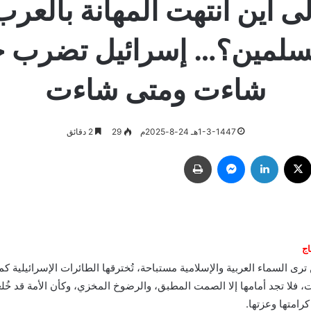
لى أين انتهت المهانة بالعرب
سلمين؟… إسرائيل تضرب 
شاءت ومتى شاءت
1-3-1447هـ 24-8-2025م
29
2 دقائق
ك
‫X
لينكدإن
ماسنجر
طباعة
اج
ترى السماء العربية والإسلامية مستباحة، تُخترقها الطائرات الإسرائيلية كم
، فلا تجد أمامها إلا الصمت المطبق، والرضوخ المخزي، وكأن الأمة قد خُ
رامتها وعزتها.