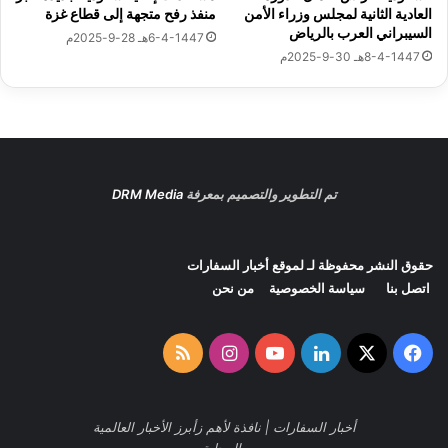
العادية الثانية لمجلس وزراء الأمن
منفذ رفح متجهة إلى قطاع غزة
ا
ك
السيبراني العرب بالرياض
6-4-1447هـ 28-9-2025م
ر
ا
8-4-1447هـ 30-9-2025م
ك
د
ي
ي
ن
م
ف
ي
ي
ة
م
ا
ن
ل
تم التطوير والتصميم بمعرفة
DRM Media
ت
ب
د
ح
ى
ث
حقوق النشر محفوظة لـ لموقع
أخبار السفارات
ش
ا
اتصل بنا
سياسة الخصوصية
من نحن
ب
ل
ا
ع
ب
ل
‫X
فيسبوك
لينكدإن
‫YouTube
انستقرام
ملخص
ا
م
ل
ى
الموقع
ع
"
ا
تُ
أخبار السفارات | نافذة لأهم زأبرز الأخبار العالمية
RSS
ل
ط