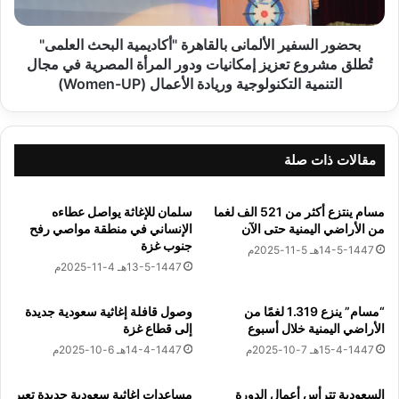
ا
س
ي
ف
ل
ي
بحضور السفير الألمانى بالقاهرة "أكاديمية البحث العلمى"
ت
ر
تُطلق مشروع تعزيز إمكانيات ودور المرأة المصرية في مجال
ق
ا
التنمية التكنولوجية وريادة الأعمال (Women-UP)
About The Author
ي
ل
ع
أ
د
ل
السفارات نيوز
د
م
مقالات ذات صلة
ا
ا
م
ن
See author's posts
ن
ى
مسام ينتزع أكثر من 521 الف لغما
سلمان للإغاثة يواصل عطاءه
ا
من الأراضي اليمنية حتى الآن
الإنساني في منطقة مواصي رفح
ب
جنوب غزة
ل
ا
14-5-1447هـ 5-11-2025م
ش
ل
13-5-1447هـ 4-11-2025م
ب
ق
ا
ا
“مسام” ينزع 1.319 لغمًا من
وصول قافلة إغاثية سعودية جديدة
ب
ه
الأراضي اليمنية خلال أسبوع
إلى قطاع غزة
الوسوم
الاحتلال
الاسرئيلى
بلدة طمون
فلسطين
ا
ر
15-4-1447هـ 7-10-2025م
14-4-1447هـ 6-10-2025م
ل
ة
م
"
نسخ الرابط
السعودية تترأس أعمال الدورة
مساعدات إغاثية سعودية جديدة تعبر
ش
أ