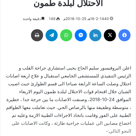
الاحتلال لبلدة طمون
16-2-1440هـ 25-10-2018م
149
دقيقة واحدة
فيسبوك
‫X
لينكدإن
ماسنجر
واتساب
تيلقرام
طباعة
اعلن البروفيسور سليم الحاج يحيى استشاري جراحة القلب و
الرئيس التنفيذي للمستشفى الجامعي استقبال و علاج اربعة اصابات
احتلال وصلت الساعة الرابعة صباحا الى قسم الطوارئ حيث اصيب
الشبان خلال اقتحام قوات الاحتلال لبلدة طمون اليوم الاربعاء
الموافق 24-10-2018، وصنفت الاصابات ما بين حرجة جدا ، خطيرة
، متوسطة وطفيفة منها بالرصاص الحي. حيث تعاملت معها الطواقم
الطبية على الفور وقامت باتخاذ الاجراءات الطبية الازمة وعليه تم
اخضاع مصابين الى عمليات جراحية طارئة ، وكانت الاصابات على
النحو التالي:-