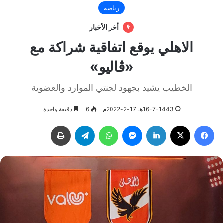
رياضة
أخر الأخبار
الاهلي يوقع اتفاقية شراكة مع
«ڤاليو»
الخطيب يشيد بجهود لجنتي الموارد والعضوية
16-7-1443هـ 17-2-2022م
6
دقيقة واحدة
فيسبوك
‫X
لينكدإن
ماسنجر
واتساب
تيلقرام
طباعة