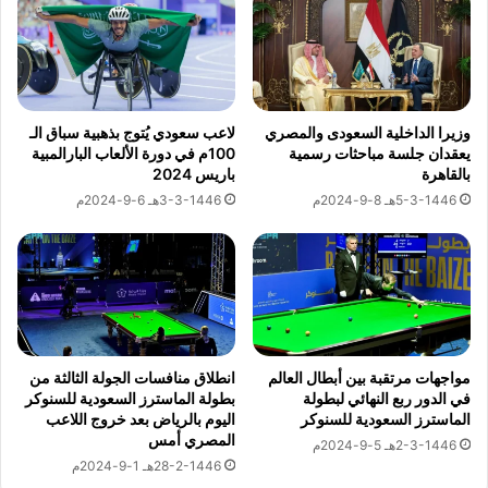
ب
د
ن
ن
ه
ي
ا
ة
ل
About The Author
ت
وزيرا الداخلية السعودى والمصري
لاعب سعودي يُتوج بذهبية سباق الـ
يعقدان جلسة مباحثات رسمية
100م في دورة الألعاب البارالمبية
ح
بالقاهرة
باريس 2024
د
السفارات نيوز
ي
5-3-1446هـ 8-9-2024م
3-3-1446هـ 6-9-2024م
ث
ا
See author's posts
ل
م
ن
ظ
و
مواجهات مرتقبة بين أبطال العالم
انطلاق منافسات الجولة الثالثة من
م
في الدور ربع النهائي لبطولة
بطولة الماسترز السعودية للسنوكر
ة
الماسترز السعودية للسنوكر
اليوم بالرياض بعد خروج اللاعب
ا
المصري أمس
2-3-1446هـ 5-9-2024م
نسخ الرابط
ل
28-2-1446هـ 1-9-2024م
س