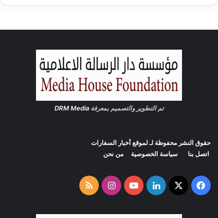
ي
ا
س
ي
ة
خ
ط
و
ة
ج
ر
تم التطوير والتصميم بمعرفة
DRM Media
ي
ئ
ة
حقوق النشر محفوظة لـ لموقع
أخبار السفارات
اتصل بنا
سياسة الخصوصية
من نحن
‫X
فيسبوك
لينكدإن
‫YouTube
انستقرام
ملخص
الموقع