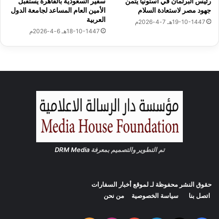
رئيس البرلمان في استونيا يثمن
سفير السعودية بالقاهرة يستقبل
ى
م
جهود مصر لاستعادة السلام
الأمين العام المساعد لجامعة الدول
”
اً
العربية
19-10-1447هـ 7-4-2026م
ب
ل
18-10-1447هـ 6-4-2026م
إ
ل
س
س
ت
ي
ا
س
د
ى
“
ب
ت
ر
و
س
ب
تم التطوير والتصميم بمعرفة
DRM Media
و
ر
ت
حقوق النشر محفوظة لـ لموقع
أخبار السفارات
”
اتصل بنا
سياسة الخصوصية
من نحن