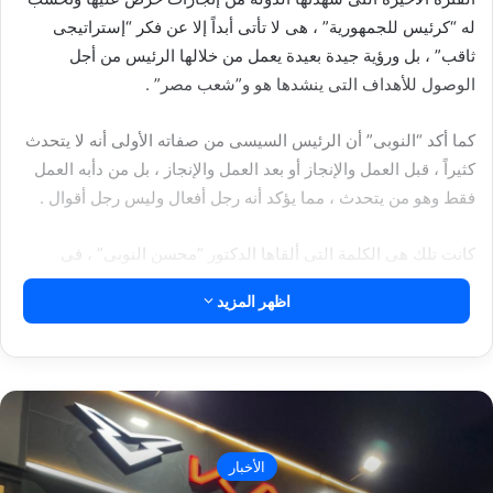
له “كرئيس للجمهورية” ، هى لا تأتى أبداً إلا عن فكر “إستراتيجى
ثاقب” ، بل ورؤية جيدة بعيدة يعمل من خلالها الرئيس من أجل
الوصول للأهداف التى ينشدها هو و”شعب مصر” .
كما أكد “النوبى” أن الرئيس السيسى من صفاته الأولى أنه لا يتحدث
كثيراً ، قبل العمل والإنجاز أو بعد العمل والإنجاز ، بل من دأبه العمل
فقط وهو من يتحدث ، مما يؤكد أنه رجل أفعال وليس رجل أقوال .
كانت تلك هى الكلمة التى ألقاها الدكتور “محسن النوبى” ، فى
المؤتمر الجماهيرى الحاشد التى تشهده مدرجات استاد
اظهر المزيد
“بتروسبورت” – لدعم الرئيس “عبد الفتاح السيسى” من جانب
“النقابة العامة للبترول”
مقالات ذات صلة
سانوفي مصر تحصد جائزة “أفضل جهة عمل” لعام
الأخبار
2026