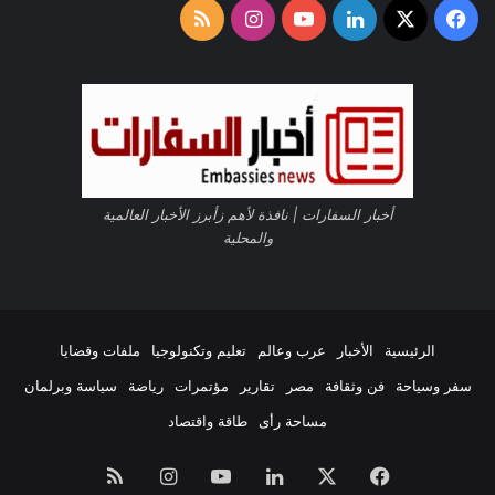
‫X
فيسبوك
لينكدإن
‫YouTube
انستقرام
ملخص
الموقع
RSS
أخبار السفارات | نافذة لأهم زأبرز الأخبار العالمية
والمحلية
الرئيسية
الأخبار
عرب وعالم
تعليم وتكنولوجيا
ملفات وقضايا
سفر وسياحة
فن وثقافة
مصر
تقارير
مؤتمرات
رياضة
سياسة وبرلمان
مساحة رأى
طاقة واقتصاد
فيسبوك
‫X
لينكدإن
‫YouTube
انستقرام
ملخص