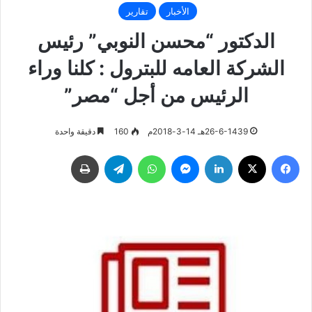
الأخبار
تقارير
الدكتور “محسن النوبي” رئيس
الشركة العامه للبترول : كلنا وراء
الرئيس من أجل “مصر”
26-6-1439هـ 14-3-2018م
160
دقيقة واحدة
فيسبوك
‫X
لينكدإن
ماسنجر
واتساب
تيلقرام
طباعة