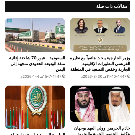
ب
ب
مقالات ذات صلة
ر
ن
و
ظ
ت
ي
و
ر
ك
ه
و
ا
ل
ل
ت
أ
السعودية .. عبور 70 شاحنة إغاثية
وزير الخارجية يبحث هاتفياً مع نظيره
ع
ر
منفذ الوديعة الحدودي متجهة إلى
الفرنسي التطورات الإقليمية
ا
د
اليمن
الجارية وخفض التصعيد في المنطقة
و
ن
15-7-1447هـ 4-1-2026م
11-10-1447هـ 30-3-2026م
ن
ى
ل
ل
ل
ت
ا
ق
س
د
ت
ي
ف
م
ا
ا
خادم الحرمين وولي العهد يوجهان
د
ل
بتكثيف الجسور الجوية والبحرية
الجامعة العربية تعلن عقد اجتماع