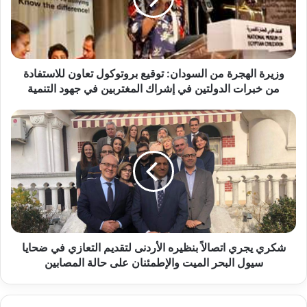
ة
في مبيعات «Kaiyi Auto».. وتحتل المركز الثاني
ا
ل
لمبيعات 2025
ه
13-11-1447هـ 30-4-2026م
ج
ر
وزيرة الهجرة من السودان: توقيع بروتوكول تعاون للاستفادة
“المجلس العربي للاختصاصات الصحية” و”المؤسسة
ة
من خبرات الدولتين في إشراك المغتربين في جهود التنمية
العالمية لطب العيون” يرسمان مستقبلاً جديداً
م
للكوادر الطبية
ن
ش
ا
ك
13-11-1447هـ 30-4-2026م
ل
ر
س
ي
و
ي
د
ج
ا
ر
نسخ الرابط
ن
ي
:
ا
ت
ت
شكري يجري اتصالاً بنظيره الأردنى لتقديم التعازي في ضحايا
و
ص
سيول البحر الميت والإطمئنان على حالة المصابين
ق
ا
ي
ل
ع
اً