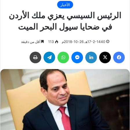
الأخبار
الرئيس السيسي يعزي ملك الأردن
في ضحايا سيول البحر الميت
17-2-1440هـ 26-10-2018م
113
أقل من دقيقة
فيسبوك
‫X
لينكدإن
ماسنجر
واتساب
تيلقرام
طباعة