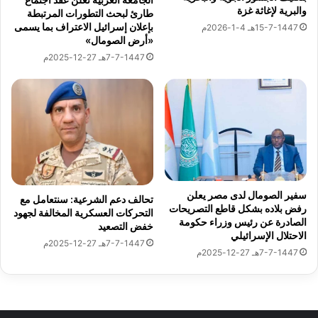
ة
ت
والبرية لإغاثة غزة
طارئ لبحث التطورات المرتبطة
م
ع
بإعلان إسرائيل الاعتراف بما يسمى
15-7-1447هـ 4-1-2026م
ن
ا
«أرض الصومال»
خ
ز
7-7-1447هـ 27-12-2025م
ب
ي
ر
ف
ا
ي
ت
ض
ا
ح
ل
ا
د
ي
و
ا
ل
س
سفير الصومال لدى مصر يعلن
تحالف دعم الشرعية: سنتعامل مع
ت
ي
رفض بلاده بشكل قاطع التصريحات
التحركات العسكرية المخالفة لجهود
ي
و
الصادرة عن رئيس وزراء حكومة
خفض التصعيد
ن
ل
الاحتلال الإسرائيلي
7-7-1447هـ 27-12-2025م
ف
ا
7-7-1447هـ 27-12-2025م
ي
ل
إ
ب
ش
ح
ر
ر