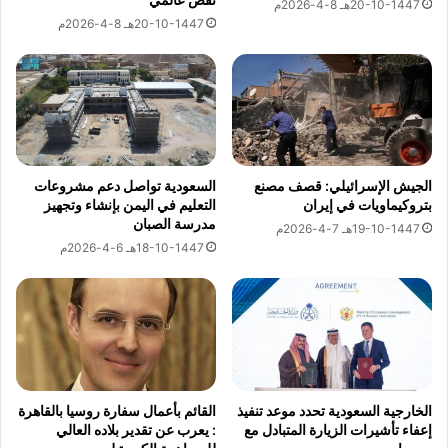
20-10-1447هـ 8-4-2026م
ا
ن
20-10-1447هـ 8-4-2026م
م
ة
"
ا
ف
ل
ي
م
ا
م
ل
ل
ي
ك
م
ة
الجيش الإسرائيلي: قصف مصنع
السعودية تواصل دعم مشروعات
ن
بتروكيماويات في إيران
التعليم في اليمن بإنشاء وتجهيز
ا
مدرسة الصبان
خ
ل
19-10-1447هـ 7-4-2026م
ل
ش
18-10-1447هـ 6-4-2026م
ا
د
ل
ي
ا
د
ل
ة
أ
ت
س
ك
ب
ر
الخارجية السعودية تحدد موعد تنفيذ
القائم بأعمال سفارة روسيا بالقاهرة
و
ا
إعفاء تأشيرات الزيارة المتبادل مع
: يعرب عن تقدير بلاده العالي
ع
ر