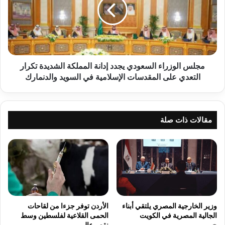
ت
س
ز
ا
ا
ل
ع
و
8
ز
5
ر
نسخ الرابط
6
ا
مجلس الوزراء السعودي يجدد إدانة المملكة الشديدة تكرار
ل
ء
التعدي على المقدسات الإسلامية في السويد والدنمارك
غ
ا
مً
ل
ا
س
ع
ع
مقالات ذات صلة
ب
و
ر
د
م
ي
ش
ي
ر
ج
و
د
ع
د
"
إ
وزير الخارجية المصري يلتقي أبناء
الأردن توفر جزءا من لقاحات
م
د
الجالية المصرية في الكويت
الحمى القلاعية لفلسطين وسط
س
ا
نقص عالمي