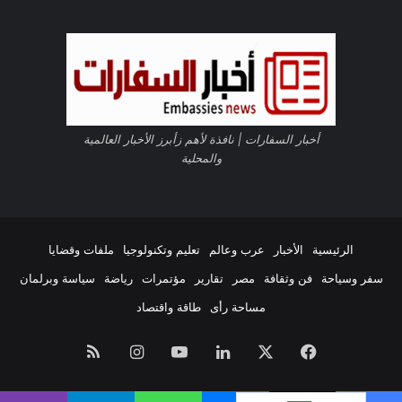
ل
الموقع
ا
م
RSS
ي
ة
ف
ي
ا
أخبار السفارات | نافذة لأهم زأبرز الأخبار العالمية
ل
والمحلية
س
و
ي
د
و
الرئيسية
الأخبار
عرب وعالم
تعليم وتكنولوجيا
ملفات وقضايا
ا
سفر وسياحة
فن وثقافة
مصر
تقارير
مؤتمرات
رياضة
سياسة وبرلمان
ل
د
مساحة رأى
طاقة واقتصاد
ن
م
فيسبوك
‫X
لينكدإن
‫YouTube
انستقرام
ملخص
ا
ر
الموقع
ك