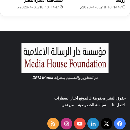
روسيا
للمساهمة الكبيرة لمصر
ا
ا
18-10-1447هـ 6-4-2026م
18-10-1447هـ 6-4-2026م
ل
ل
ث
ت
ا
ع
ل
د
ث
ي
م
ع
ن
ل
ش
ى
ه
ا
ر
ل
ي
م
و
ق
تم التطوير والتصميم بمعرفة
DRM Media
ل
د
ي
س
و
ا
حقوق النشر محفوظة لـ لموقع
أخبار السفارات
ت
اتصل بنا
سياسة الخصوصية
من نحن
ا
ل
إ
‫X
فيسبوك
لينكدإن
‫YouTube
انستقرام
ملخص
س