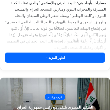
مسارات وأبعاد هي: “البعد الديني والإسلامي” والذي تمثله الكعبة
المشرفة والمحراب النبوي ومنارتي المسجد الحرام والمسجد
النبوي، و”البعد الوطني” ويمثله شعار الوطن السيفان والنخلة
والرواق السعودي المحيط بالهوية, و”البعد الثالث العالمي الحضري”
في إشعاع الهداية للعالمين، انطلاقًا من قوله تعالى: (إِنَّ أَوَّلَ بَيْتٍ
وُضِعَ لِلنَّاسِ لَلَّذِي بِبَكَّةَ مُبَارَكًا وَهُدًى لِلْعَالَمِينَ) وقوله عزوجل: (وَمَا
أَرْسَلْنَاكَ إِلَّا رَحْمَةً لِلْعَالَمِينَ)، إضافة إلى البعد الجمالي في التصميم
والألوان وحاملة المصحف الشريف.
اظهر المزيد
About The Author
أخبار السفارات ENC
See author's posts
عرب وعالم
السفير المصرى يلتقى مع رئيس جمهورية العراق