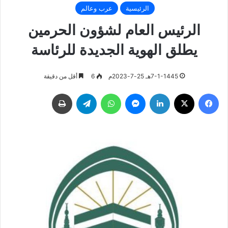
الرئيسية
عرب وعالم
الرئيس العام لشؤون الحرمين
يطلق الهوية الجديدة للرئاسة
7-1-1445هـ 25-7-2023م
6
أقل من دقيقة
فيسبوك
‫X
لينكدإن
ماسنجر
واتساب
تيلقرام
طباعة