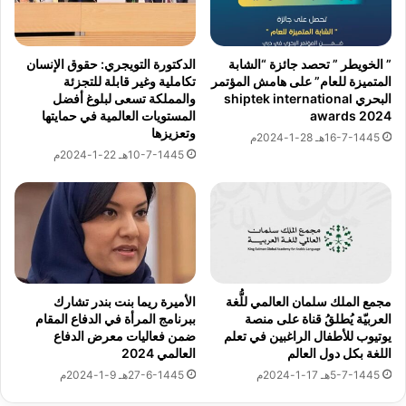
ش
ة
ع
م
ل
ن
See author's posts
ث
م
” الخويطر ” تحصد جائزة “الشابة
الدكتورة التويجري: حقوق الإنسان
و
المتميزة للعام” على هامش المؤتمر
تكاملية وغير قابلة للتجزئة
ن
البحري shiptek international
والمملكة تسعى لبلوغ أفضل
ر
ت
awards 2024
المستويات العالمية في حمايتها
ا
د
وتعزيزها
ت
16-7-1445هـ 28-1-2024م
ى
10-7-1445هـ 22-1-2024م
ا
ا
ل
ل
ر
م
نسخ الرابط
ب
ب
ي
ا
ع
د
ا
ر
ل
ة
مجمع الملك سلمان العالمي للُّغة
الأميرة ريما بنت بندر تشارك
ع
ا
العربيّة يُطلقُ قناة على منصة
ببرنامج المرأة في الدفاع المقام
ب
ل
يوتيوب للأطفال الراغبين في تعلم
ضمن فعاليات معرض الدفاع
ر
خ
اللغة بكل دول العالم
العالمي 2024
ا
ض
5-7-1445هـ 17-1-2024م
27-6-1445هـ 9-1-2024م
ن
ر
ي
ا