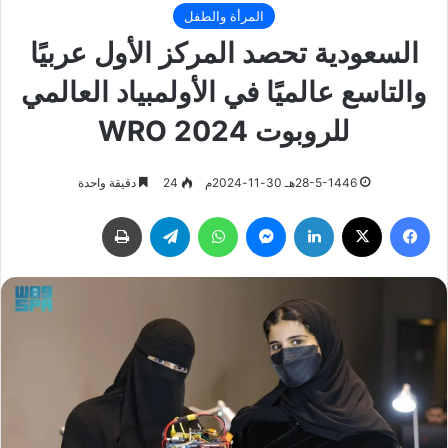
المرأة والطفل
السعودية تحصد المركز الأول عربيًا
والتاسع عالميًا في الأولمبياد العالمي
للروبوت WRO 2024
28-5-1446هـ 30-11-2024م
24
دقيقة واحدة
فيسبوك
‫X
لينكدإن
ماسنجر
واتساب
تيلقرام
طباعة