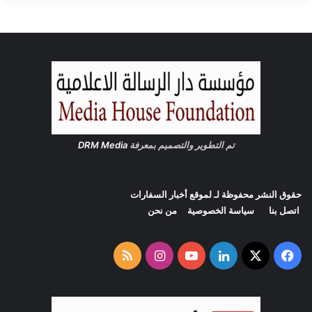
ة
ء
م
ن
ج
د
ي
د
ف
ي
س
تم التطوير والتصميم بمعرفة
DRM Media
و
ر
ي
حقوق النشر محفوظة لـ لموقع
أخبار السفارات
ا
اتصل بنا
سياسة الخصوصية
من نحن
‫X
فيسبوك
لينكدإن
‫YouTube
انستقرام
ملخص
الموقع
RSS