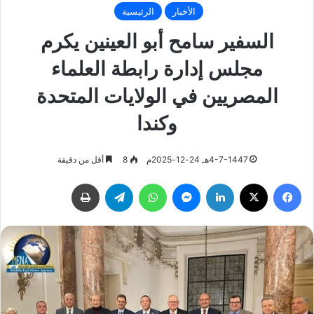
الأخبار
الرئيسية
السفير سامح أبو العينين يكرم
مجلس إدارة رابطة العلماء
المصريين في الولايات المتحدة
وكندا
4-7-1447هـ 24-12-2025م
8
أقل من دقيقة
فيسبوك
‫X
لينكدإن
ماسنجر
واتساب
تيلقرام
طباعة