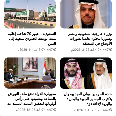
ا
ا
ل
ل
ب
ع
ر
ش
ن
ر
ا
ي
م
ن
السعودية .. عبور 70 شاحنة إغاثية
وزراء خارجية السعودية ومصر
ج
منفذ الوديعة الحدودي متجهة إلى
وسوريا يبحثون هاتفيا تطورات
ب
اليمن
الأوضاع في المنطقة
ا
ح
ل
ض
15-7-1447هـ 4-1-2026م
6-10-1447هـ 25-3-2026م
ت
و
د
ر
ر
و
ي
ز
ب
ي
ى
ر
ا
ي
ل
ا
مدبولي: الدولة تضع ملف النهوض
خادم الحرمين وولي العهد يوجهان
م
بالصناعة وتعميقها على رأس
ل
بتكثيف الجسور الجوية والبحرية
أولوياتها لتحقيق التنمية المستدامة
ت
والبرية لإغاثة غزة
ص
خ
ح
8-7-1447هـ 28-12-2025م
15-7-1447هـ 4-1-2026م
ص
ة