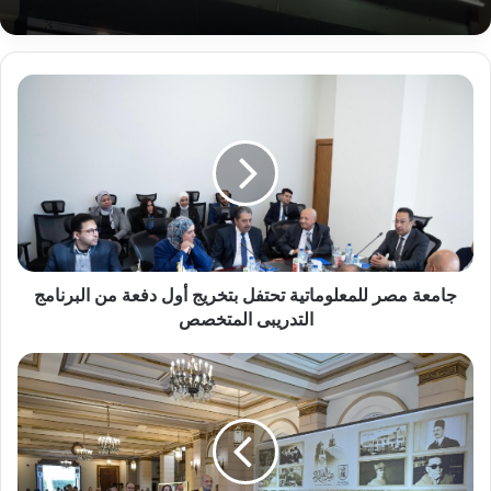
ج
ا
م
ع
ة
م
ص
ر
ل
ل
جامعة مصر للمعلوماتية تحتفل بتخريج أول دفعة من البرنامج
م
التدريبى المتخصص
ع
ل
ج
و
ا
م
م
ا
ع
ت
ة
ي
ا