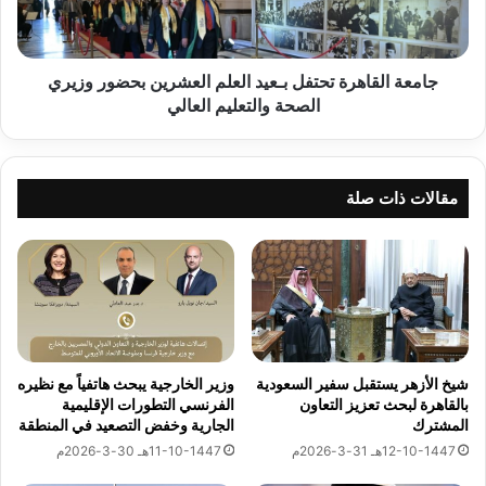
ة
ل
ت
ق
ح
ا
ت
ه
جامعة القاهرة تحتفل بـعيد العلم العشرين بحضور وزيري
ف
ر
الصحة والتعليم العالي
ل
ة
ب
ت
ت
ح
خ
ت
مقالات ذات صلة
ر
ف
ي
ل
ج
ب
أ
ـ
و
ع
ل
ي
د
د
ف
ا
شيخ الأزهر يستقبل سفير السعودية
وزير الخارجية يبحث هاتفياً مع نظيره
ع
ل
بالقاهرة لبحث تعزيز التعاون
الفرنسي التطورات الإقليمية
ة
ع
المشترك
الجارية وخفض التصعيد في المنطقة
م
ل
12-10-1447هـ 31-3-2026م
11-10-1447هـ 30-3-2026م
ن
م