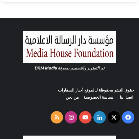
ص
و
ا
ل
ت
ع
ل
ي
م
ا
ل
تم التطوير والتصميم بمعرفة
DRM Media
ع
ا
ل
ي
حقوق النشر محفوظة لـ لموقع
أخبار السفارات
اتصل بنا
سياسة الخصوصية
من نحن
‫X
فيسبوك
لينكدإن
‫YouTube
انستقرام
ملخص
الموقع