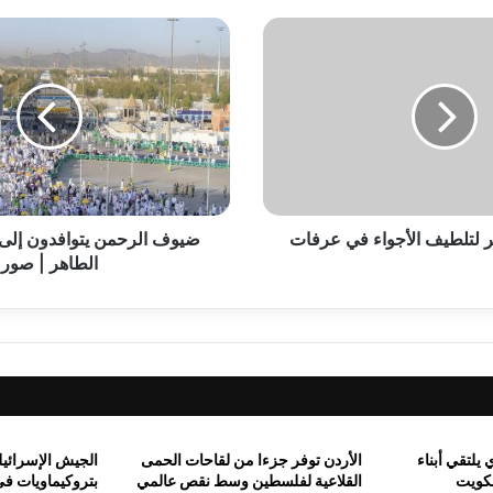
ة المصري يلتقي رئيس مجموعة البنك الدولي
ض
ي
و
ف
ا
ل
 بإعلان ترامب وقف إطلاق النار في لبنان
ر
ح
م
ير لتلطيف الأجواء في عرفات
ن
ضيوف الرحمن يتوافدون إلى
ي
الطاهر | صور
جاح فصل توأم ملتصق عقب عملية جراحية عاجلة
ت
و
ا
ف
د
ية لدى منظمة التعاون الإسلامي يستقبل نظيره الصومالي
و
ن
إ
يلتقي أبناء
الأردن توفر جزءا من لقاحات الحمى
الجيش الإسرائي
ل
لكويت
القلاعية لفلسطين وسط نقص عالمي
بتروكيماويات في
ى