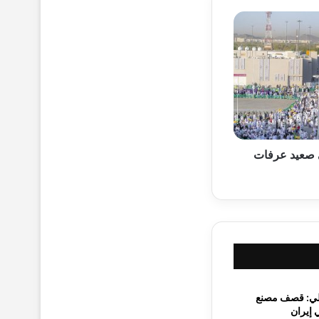
 صعيد عرفات
لي: قصف مصنع
 إيران