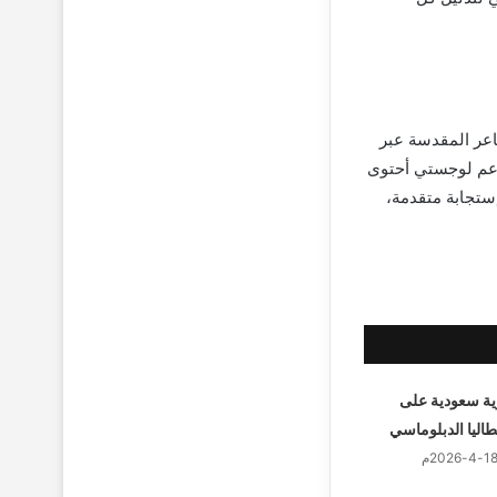
اعر المقدسة عبر
م (سفراء العطاء)، ودعم لوجستي أحتوى
المجهّز قدمت الهيئة 192 سيارة إسعاف، و128 سيارة إستجابة متقدمة،
ة سعودية على
اليا الدبلوماسي