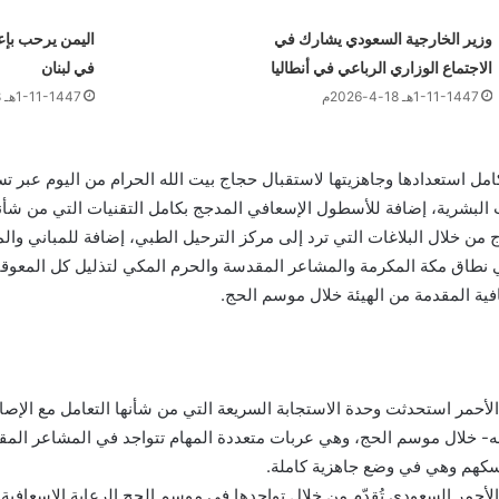
وزير الخارجية السعودي يشارك في
اليمن يرحب بإع
الاجتماع الوزاري الرباعي في أنطاليا
في لبنان
1-11-1447هـ 18-4-2026م
1-11-1447هـ 18-4-2026م
كامل استعدادها وجاهزيتها لاستقبال حجاج بيت الله الحرام من اليوم عبر ت
ت البشرية، إضافة للأسطول الإسعافي المدجج بكامل التقنيات التي من شأن
من خلال البلاغات التي ترد إلى مركز الترحيل الطبي، إضافة للمباني والم
نطاق مكة المكرمة والمشاعر المقدسة والحرم المكي لتذليل كل المعوق
فية المقدمة من الهيئة خلال موسم الحج.
 الأحمر استحدثت وحدة الاستجابة السريعة التي من شأنها التعامل مع الإصا
لله- خلال موسم الحج، وهي عربات متعددة المهام تتواجد في المشاعر المق
سكهم وهي في وضع جاهزية كاملة.
ل الأحمر السعودي تُقدّم من خلال تواجدها في موسم الحج الرعاية الإسعافي