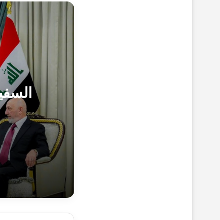
السفي
29-10-1447هـ 17-4-2026م
السفير المصر