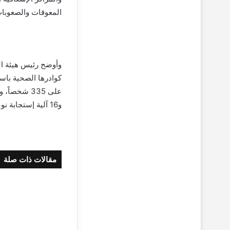
المعوقات والصعوبات
وأوضح رئيس هيئة ال
و16 آلية إستجابة نوعية، و23 دراجة نارية، و6طائرات إخلاء، و4 عربات غولف.
مقالات ذات صلة