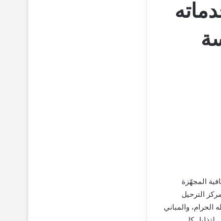
دماته
سة
فية المجهّزة
مركز الترحيل
 الحرام، والمباني
 لتذليل كل