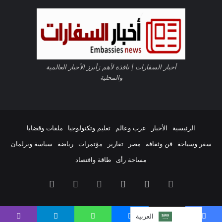
غ
ا
About The Author
RSS
م
إ
ض
السفارات نيوز
ا
ف
أخبار السفارات | نافذة لأهم زأبرز الأخبار العالمية
ي
والمحلية
See author's posts
ة
ف
ي
ا
ل
الرئيسية
الأخبار
عرب وعالم
تعليم وتكنولوجيا
ملفات وقضايا
أ
سفر وسياحة
فن وثقافة
مصر
تقارير
مؤتمرات
رياضة
سياسة وبرلمان
ر
ا
مساحة رأى
طاقة واقتصاد
نسخ الرابط
ض
ي
فيسبوك
‫X
لينكدإن
‫YouTube
انستقرام
ملخص
ا
ل
الموقع
ي
العربية‏
م