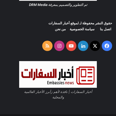
ا
تم التطوير والتصميم بمعرفة
DRM Media
م
2
0
حقوق النشر محفوظة لـ لموقع
أخبار السفارات
1
اتصل بنا
سياسة الخصوصية
من نحن
8
‫X
فيسبوك
لينكدإن
‫YouTube
انستقرام
ملخص
الموقع
RSS
أخبار السفارات | نافذة لأهم زأبرز الأخبار العالمية
والمحلية