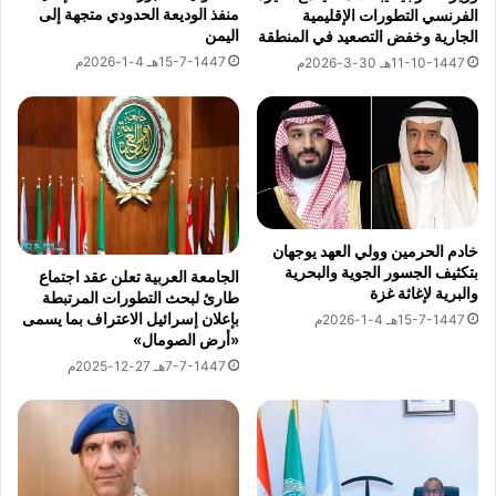
ل
س
منفذ الوديعة الحدودي متجهة إلى
الفرنسي التطورات الإقليمية
ي
ل
اليمن
الجارية وخفض التصعيد في المنطقة
و
ن
15-7-1447هـ 4-1-2026م
11-10-1447هـ 30-3-2026م
م
و
ا
ر
ح
ي
د
ح
ا
ص
ل
ل
ق
ع
و
ل
خادم الحرمين وولي العهد يوجهان
ا
ي
بتكثيف الجسور الجوية والبحرية
الجامعة العربية تعلن عقد اجتماع
ع
ج
والبرية لإغاثة غزة
طارئ لبحث التطورات المرتبطة
د
ا
بإعلان إسرائيل الاعتراف بما يسمى
15-7-1447هـ 4-1-2026م
ا
ئ
«أرض الصومال»
ل
ز
7-7-1447هـ 27-12-2025م
ج
ة
و
ا
ي
ل
ة
م
و
ج
م