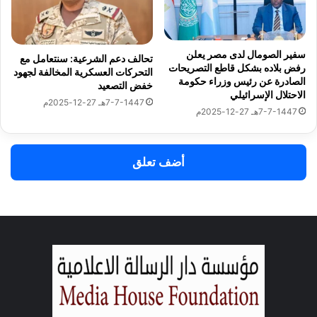
ل
ش
س
ر
ا
و
ل
سفير الصومال لدى مصر يعلن
تحالف دعم الشرعية: سنتعامل مع
ع
ق
رفض بلاده بشكل قاطع التصريحات
التحركات العسكرية المخالفة لجهود
م
و
الصادرة عن رئيس وزراء حكومة
خفض التصعيد
س
م
الاحتلال الإسرائيلي
7-7-1447هـ 27-12-2025م
ت
ي
7-7-1447هـ 27-12-2025م
ق
ل
ب
ح
ل
ق
أضف تعلق
م
و
ص
ق
ر
ا
ل
إ
ن
س
ا
ن
ل
ع