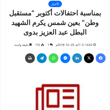
الأخبار
بمناسبة احتفالات أكتوبر “مستقبل
وطن” بعين شمس يكرم الشهيد
البطل عبد العزيز بدوى
11-2-1440هـ 20-10-2018م
1
110
دقيقة واحدة
فيسبوك
‫X
لينكدإن
ماسنجر
واتساب
تيلقرام
طباعة