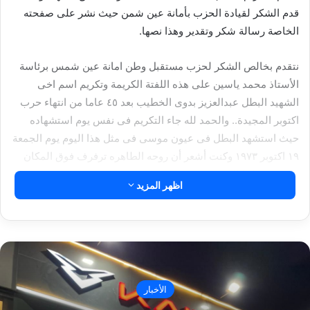
قدم الشكر لقيادة الحزب بأمانة عين شمن حيث نشر على صفحته
الخاصة رسالة شكر وتقدير وهذا نصها.
نتقدم بخالص الشكر لحزب مستقبل وطن امانة عين شمس برئاسة
الأستاذ محمد ياسين على هذه اللفتة الكريمة وتكريم اسم اخى
الشهيد البطل عبدالعزيز بدوى الخطيب بعد ٤٥ عاما من انتهاء حرب
اكتوبر المجيدة.. والحمد لله جاء التكريم فى نفس يوم استشهاده
حيث استشهد البطل فى عيون موسى فى مثل هذا اليوم يوم الجمعة
١٩ اكتوبر ١٩٧٣ وكنت أشعر أن روحه الطاهره ترفرف فوق المكان
توصينا بوطننا الحبيب مصر
اظهر المزيد
فى جنة الخلد اخى الحبيب مع الصديقين الانبياء والصالحين
مقالات ذات صلة
سانوفي مصر تحصد جائزة “أفضل جهة عمل” لعام
الأخبار
2026