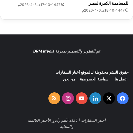
ا
ي
للمساهمة الكبيرة لمصر
17-10-1447هـ 5-4-2026م
ر
ر
18-10-1447هـ 6-4-2026م
ة
ا
3
ل
أ
خ
ي
ا
ا
ر
م
ج
ي
تم التطوير والتصميم بمعرفة
DRM Media
ة
ا
ل
حقوق النشر محفوظة لـ لموقع
أخبار السفارات
ت
اتصل بنا
سياسة الخصوصية
من نحن
و
ن
س
‫X
فيسبوك
لينكدإن
‫YouTube
انستقرام
ملخص
ي
ف
الموقع
ي
ب
أخبار السفارات | نافذة لأهم زأبرز الأخبار العالمية
RSS
ر
والمحلية
ل