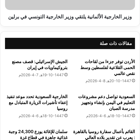
ا
ا
ه
ر
ر
ج
وزير الخارجية الألمانية يلتقي وزير الخارجية التونسي في برلين
About The Author
ة
ي
ع
ة
ا
ا
السفارات نيوز
ئ
ل
مقالات ذات صلة
د
أ
ا
ل
See author's posts
الأردن توفر جزءا من لقاحات
الجيش الإسرائيلي: قصف مصنع
م
م
الحمى القلاعية لفلسطين وسط
بتروكيماويات في إيران
ن
ا
نقص عالمي
ر
ن
19-10-1447هـ 7-4-2026م
20-10-1447هـ 8-4-2026م
و
ي
س
ة
ي
ي
السعودية تواصل دعم مشروعات
الخارجية السعودية تحدد موعد تنفيذ
ا
ل
التعليم في اليمن بإنشاء وتجهيز
إعفاء تأشيرات الزيارة المتبادل مع
ب
ت
مدرسة الصبان
روسيا
ع
ق
نسخ الرابط
18-10-1447هـ 6-4-2026م
18-10-1447هـ 6-4-2026م
د
ي
ز
و
القائم بأعمال سفارة روسيا بالقاهرة
سلمان للإغاثة يوزع 24,300 وجبة
ي
ز
: يعرب عن تقدير بلاده العالي
غذائية جاهزة في قطاع غزة