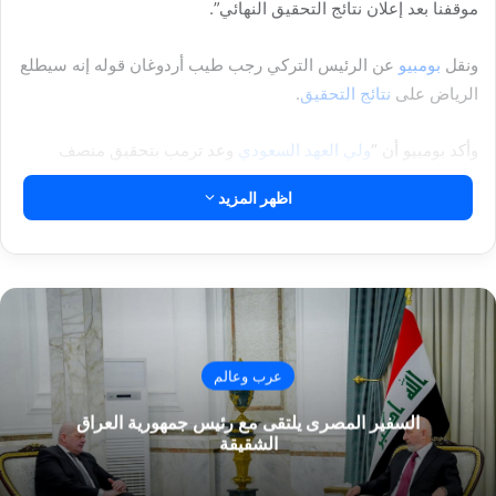
موقفنا بعد إعلان نتائج التحقيق النهائي”.
ونقل
بومبيو
عن الرئيس التركي رجب طيب أردوغان قوله إنه سيطلع
الرياض على
نتائج التحقيق
.
وأكد بومبيو أن “
ولي العهد السعودي
وعد ترمب بتحقيق منصف
شفاف حول خاشقجي”.
اظهر المزيد
مقالات ذات صلة
بيان مشترك بشأن إعلان إسرائيل تعيين مبعوث
دبلوماسي لدى ما يسمى “أرض الصومال”
1-11-1447هـ 18-4-2026م
عرب وعالم
مشاورات مصرية سعودية على هامش منتدى أنطاليا
السفير المصرى يلتقى مع رئيس جمهورية العراق
الدبلوماسي
الشقيقة
1-11-1447هـ 18-4-2026م