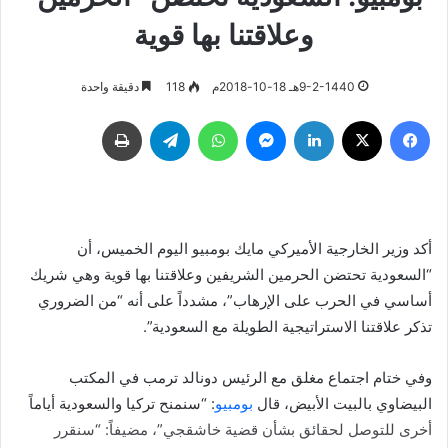
وعلاقتنا بها قوية
9-2-1440هـ 18-10-2018م
118
دقيقة واحدة
فيسبوك
‫X
لينكدإن
ماسنجر
واتساب
تيلقرام
طباعة
أكد وزير الخارجية الأميركي مايك بومبيو اليوم الخميس، أن
“السعودية تحتضن الحرمين الشريفين وعلاقتنا بها قوية وهي شريك
أساسي في الحرب على الإرهاب”، مشدداً على أنه “من الضروري
تذكر علاقتنا الاستراتيجية الطويلة مع السعودية”.
وفي ختام اجتماع مغلق مع الرئيس دونالد ترمب في المكتب
البيضاوي بالبيت الأبيض، قال
بومبيو
: “سنمنح تركيا والسعودية أياماً
أخرى للتوصل لحقائق بشأن قضية خاشقجي”، مضيفاً: “سنقرر