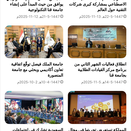
ا
ا
الاصطناعي بمشاركة كبرى شركات
يوافق من حيث المبدأ على إنشاء
About The Author
ل
ن
التقنية حول العالم
جامعة قنا التكنولوجية
أ
ت
22-5-1447هـ 13-11-2025م
21-5-1447هـ 12-11-2025م
ع
س
السفارات نيوز
م
ت
ا
ق
ل
ب
See author's posts
ا
ل
ل
و
ي
ف
ا
مقالات ذات صلة
د
انطلاق فعاليات الشهر الثاني من
جامعة الملك فيصل توقّع اتفاقية
ب
برنامج مركز القيادات الطلابية
تعاون أكاديمي وبحثي مع جامعة
اً
بجامعة قنا
المنصورة
ا
ب
ن
ر
14-5-1447هـ 5-11-2025م
10-4-1447هـ 2-10-2025م
ي
ئ
ة
ا
ق
س
ب
السعودية
ة
تتصدر دول
ل
م
العالم في
ز
س
مؤشر
ي
ا
الجاهزية
المملكة تستعرض تجربتها في مجال
السعودية تشارك في اجتماعات
ا