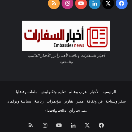
‫X
فيسبوك
لينكدإن
‫YouTube
انستقرام
ملخص
ع
ة
الموقع
|
تعيين “شريف
أمين” رئيساً
ص
RSS
تنفيذياً لشركة
و
جلاكسو
ر
سميثكلاين
العالمية في
مصر
أخبار السفارات | نافذة لأهم زأبرز الأخبار العالمية
21-10-1447هـ 9-4-2026م
والمحلية
الرئيسية
الأخبار
عرب وعالم
تعليم وتكنولوجيا
ملفات وقضايا
سفر وسياحة
فن وثقافة
مصر
تقارير
مؤتمرات
رياضة
سياسة وبرلمان
السعودية
تعلن عن
مساحة رأى
طاقة واقتصاد
إطلاق القمر
الصناعي
“شمس”
فيسبوك
‫X
لينكدإن
‫YouTube
انستقرام
ملخص
ضمن مهمة