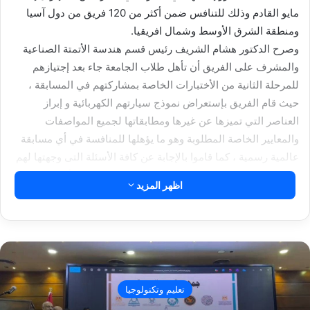
مايو القادم وذلك للتنافس ضمن أكثر من 120 فريق من دول آسيا
ومنطقة الشرق الأوسط وشمال افريقيا.
وصرح الدكتور هشام الشريف رئيس قسم هندسة الأتمتة الصناعية
والمشرف على الفريق أن تأهل طلاب الجامعة جاء بعد إجتيازهم
للمرحلة الثانية من الأختبارات الخاصة بمشاركتهم في المسابقة ،
حيث قام الفريق بإستعراض نموذج سيارتهم الكهربائية و إبراز
العناصر التي تميزها عن غيرها ومطابقاتها لجميع المواصفات
والمعايير الخاصة المطلوبة وهو ما يؤهلها للمنافسة في أي مسابقة
عالمية رسمية ، كما قاموا بالإجابة عن كافة الأسئلة التى وجهتها لهم
لجنة التحكيم المشكلة من: محمد حمزة مدير حاضنة الأعمال ‏AUC
اظهر المزيد
V-Lab‏ بالجامعة الأمريكية ‏بالقاهرة، وخالد سعد الأمين العام لرابطة
مُصنعي السيارات، ونشوي صالح مدير ‏قطاع الاستثمار الاجتماعي
بشركة شل مصر، بجانب نخبة من ممثلي الشركة بمختلف قطاعاتها
التقنية.
وأشار الدكتور هشام الشريف إلى أن القائمين على أعمال شركة
شل مصر أقاموا حفل تقييم وتكريم للمشاركين حرصت فيها على
تعليم وتكنولوجيا
التأكد عن مدى جاهزية السيارات المشاركة ،إضافة إلى تقييم مشاريع