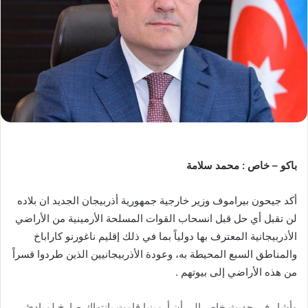
باكو – خاص : محمد سلامة
أكد جيحون بيراموف وزير خارجية جمهورية أذربيجان الجديد ان بلاده
لن تقبل أي حل قبل انسحاب القوات المسلحة الأرمينية من الأراضي
الأذربيجانية المعترف بها دولياً بما في ذلك إقليم ناغورنو كاراباخ
والمناطق السبع المحيطة به، وعودة الأذربيجانيين الذين طردوا قسراً
من هذه الأراضي إلى بيوتهم .
وأشار في حديث خاص إلى أن أرمينيا قامت بانتهاك صارخ لمبادئ