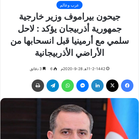
عرب وعالم
جيحون بيراموف وزير خارجية
جمهورية أذربيجان يؤكد : لاحل
سلمي مع أرمينيا قبل انسحابها من
الأراضي الأذربيجانية
11-2-1442هـ 28-9-2020م
6
3 دقائق
فيسبوك
‫X
لينكدإن
ماسنجر
واتساب
تيلقرام
طباعة