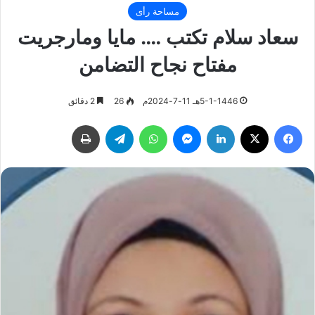
مساحة رأى
سعاد سلام تكتب …. مايا ومارجريت
مفتاح نجاح التضامن
5-1-1446هـ 11-7-2024م
26
2 دقائق
فيسبوك
‫X
لينكدإن
ماسنجر
واتساب
تيلقرام
طباعة