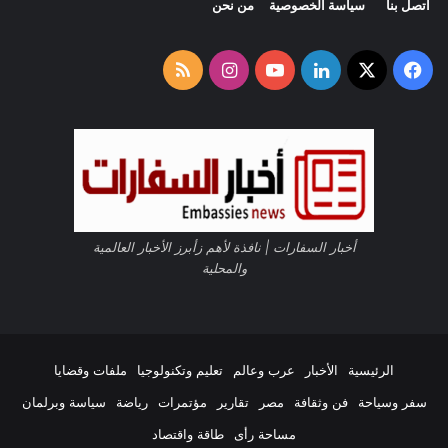
اتصل بنا
سياسة الخصوصية
من نحن
كاتبة المقال :
نائب
رئيس تحرير مجله اكتوبر سفيرة السلآم الدولي
وسفيرة العطاء
‫X
فيسبوك
لينكدإن
‫YouTube
انستقرام
ملخص
الموقع
soadsalam2012@yahoo.com
RSS
أخبار السفارات | نافذة لأهم زأبرز الأخبار العالمية
About The Author
والمحلية
السفارات نيوز
الرئيسية
الأخبار
عرب وعالم
تعليم وتكنولوجيا
ملفات وقضايا
See author's posts
سفر وسياحة
فن وثقافة
مصر
تقارير
مؤتمرات
رياضة
سياسة وبرلمان
مساحة رأى
طاقة واقتصاد