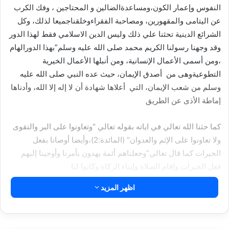
النفوس وإعمار الكون،ومساعدةالضالين و المحتاجين ، وفك الكرب
عن اليتامى والمقهورين، ومصاحبة الفقراءوخلقناجميعا لذلك، وكل
الشرائع الدينية تحثنا علي ذلك وليس الدين الاسلامي فقط لهذا الدور
وقد وجهنا رسولنا الكريم محمد صلى الله عليه وسلم”بهذا الدورالهام
،ومن أسمى الأعمال الإنسانية، ومن أنبلها الأعمال الخيرية
التطوعيةوهى من أصدق الإيمان، حيث عده النبي صلى الله عليه
وسلم من شعب الإيمان، التي أعلاها شهادة أن لا إله إلا الله، وأدناها
إماطة الأذى عن الطريق
كما حثنا الله تعالي في اياته بقوله تعالي “وتعاونوا على البر والتقوى
ولا تعاونوا على الإثم والعدوان” (المائدة:2)،وأيضا أوصانا بفعل
الخيرات كما قال تعالي”وجعلناهم أئمة يهدون بأمرنا وأوحينا إليهم
فعل الخيرات وإقام الصلاة وإيتاء الزكاة وكانوا لنا
عابدين”(الأنبياء:73)، وأيضا الاية( يا أيها الذين آمنوا اركعوا واسجدوا
اظهر المزيد
واعبدوا ربكم وافعلوا الخير لعلكم تفلحون ) (الحج:77)،وايضا (
فاستبقوا الخيرات إلى الله مرجعكم جميعا فينبئكم بما كنتم فيه
تختلفون ) (المائدة:48)فالآيات تحدثناعن فعل الخيرات ومساعدة