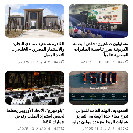
المرحلة التحضيرية التي تستبق عقد معرض دولي للتجارة والصناعة
ا
ل
مطلع شهر ديسمبر المقبل في مدينة دار السلام بتنزانيا , والتي تعتبر
و
د
خطوة مهمة لمشاركة فعاليات اقتصادية وصناعية مصرية في
ن
ب
ظ
المعرض يتقدمها شركة “اكمي انترناشيونال تري تريد شو – Acme-
ل
ي
و
tree” المنظمة له وتحت رعاية جمعية رجال اعمال ومستثمري
ر
م
البحيرة .
ه
ا
مسئولون صناعيون: خفض البصمة
القاهرة تستضيف منتدى التجارة
ب
الكربونية يعزز تنافسية الصادرات
والاستثمار المصري – الخليجي..
س
About The Author
المصرية عالمياً
الأحد المقبل
ا
ي
ل
ي
19-5-1447هـ 10-11-2025م
14-5-1447هـ 5-11-2025م
خ
ن
السفارات نيوز
ا
ا
ر
ل
ج
أ
See author's posts
ي
ج
ص
ا
ر
ن
السعودية : الهيئة العامة للموانئ
“بلومبيرج”: الاتحاد الأوروبي يخطط
ف
ب
مقالات ذات صلة
تدرج ميناء جدة الإسلامي لتعزيز
لخفض استيراد الصلب وفرض
5
ا
عمليات الربط مع عدة موانئ دولية
جمارك 50%
0
ل
13-5-1447هـ 4-11-2025م
10-4-1447هـ 2-10-2025م
أ
م