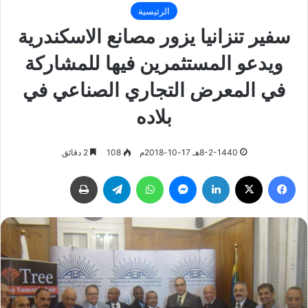
الرئيسية
سفير تنزانيا يزور مصانع الاسكندرية
ويدعو المستثمرين فيها للمشاركة
في المعرض التجاري الصناعي في
بلاده
8-2-1440هـ 17-10-2018م
108
2 دقائق
فيسبوك
‫X
لينكدإن
ماسنجر
واتساب
تيلقرام
طباعة