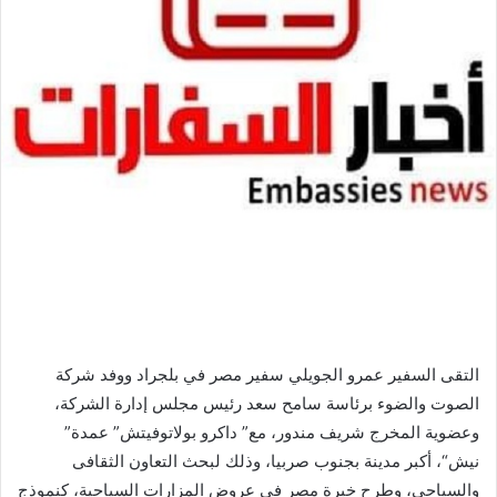
التقى السفير عمرو الجويلي سفير مصر في بلجراد ووفد شركة
الصوت والضوء برئاسة سامح سعد رئيس مجلس إدارة الشركة،
وعضوية المخرج شريف مندور، مع” داكرو بولاتوفيتش” عمدة”
نيش“، أكبر مدينة بجنوب صربيا، وذلك لبحث التعاون الثقافى
والسياحي، وطرح خبرة مصر فى عروض المزارات السياحية، كنموذج