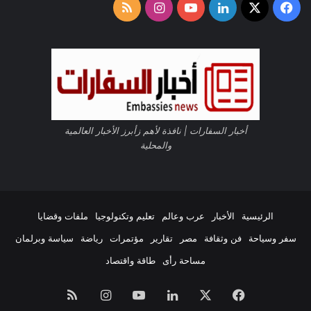
‫X
فيسبوك
لينكدإن
‫YouTube
انستقرام
ملخص
م
ي
الموقع
ة
ل
RSS
ل
أ
و
ل
م
أخبار السفارات | نافذة لأهم زأبرز الأخبار العالمية
ب
والمحلية
ي
ا
د
ا
ل
الرئيسية
الأخبار
عرب وعالم
تعليم وتكنولوجيا
ملفات وقضايا
خ
سفر وسياحة
فن وثقافة
مصر
تقارير
مؤتمرات
رياضة
سياسة وبرلمان
ا
ص
مساحة رأى
طاقة واقتصاد
فيسبوك
‫X
لينكدإن
‫YouTube
انستقرام
ملخص