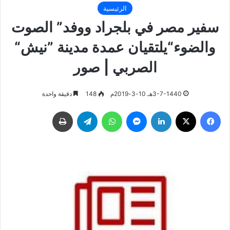
الرئيسية
سفير مصر في بلجراد ووفد” الصوت
والضوء“يلتقيان عمدة مدينة ”نيش“
الصربي | صور
3-7-1440هـ 10-3-2019م
148
دقيقة واحدة
فيسبوك
‫X
لينكدإن
ماسنجر
واتساب
تيلقرام
طباعة