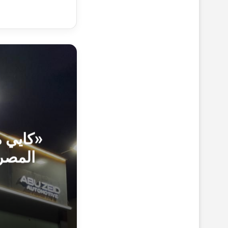
«كايي م
المصري
1-11-1447هـ 18-4-2026م