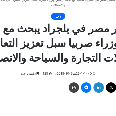
والاتصالات
الأخبار
 مصر في بلجراد يبحث مع ن
راء صربيا سبل تعزيز التع
ت التجارة والسياحة والاتص
26-1-1440هـ 6-10-2018م
128
دقيقة واحدة
ك
‫X
لينكدإن
ماسنجر
طباعة