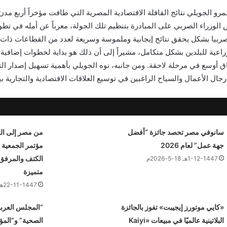
 الجويلي نتائج القافلة الاقتصادية المصرية التي طافت مؤخراً أربع مدن
لوزراء الصربي على المبادرة بتنظيم تلك الجولة، معرباً عن أمله في تطو
صربيا بشكل يحقق نتائج إيجابية وملموسة وسريعة لعدد من القطاعات ذات
راعية للبلدين بشكل متكامل، مشيراً إلى أن ذلك هو بداية لخطوات إضافية 
اق أوسع في مرحلة لاحقة. ومن جانبه، نوه الجويلي بأهمية تسهيل إصدار ال
جال الأعمال والسياح الراغبين في توسيع العلاقات الاقتصادية والتجارية بين
سانوفي مصر تحصد جائزة “أفضل
من مصر إلى العا
جهة عمل” لعام 2026
مؤتمر الجمعية 
الكتف والمرفق 
1-12-1447هـ 18-5-2026م
متميزة
22-11-1447هـ 9-5-2026م
«كايي موتورز إيجيبت» تفوز بالجائزة
“المجلس العرب
البلاتينية عالميًا في مبيعات «Kaiyi
الصحية” و”الم