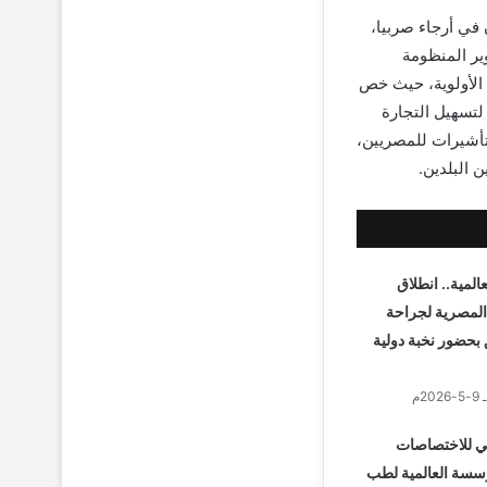
 في أرجاء صربيا،
ير المنظومة
 الأولوية، حيث خص
لتسهيل التجارة
تأشيرات للمصريين،
 البلدين.
لمية.. انطلاق
المصرية لجراحة
بحضور نخبة دولية
ي للاختصاصات
ؤسسة العالمية لطب