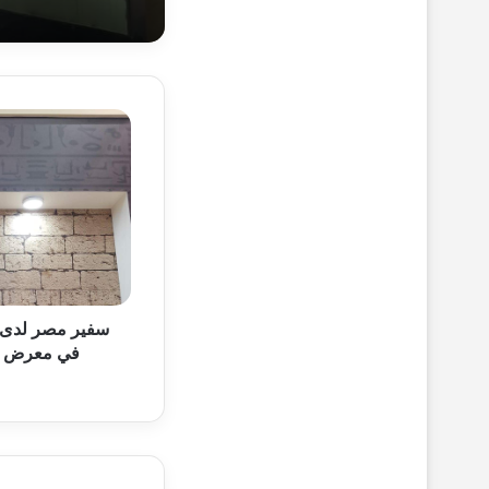
29-10-1447هـ 17-4-2026م
وزير الخارجية
س
ف
ي
ر
م
28-10-1447هـ 16-4-2026م
ص
السفير السعود
ر
ل
د
ى
سفير مصر لدى أو
26-10-1447هـ 14-4-2026م
أ
في معرض "UITM" السياحي الدو
غدًا …أمير رادو يبدأ زيارة 
و
ك
ر
ا
26-10-1447هـ 14-4-2026م
ن
وزير الخارجي
ي