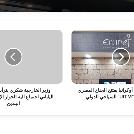
 المصرى يتوجه إلى تركيا
و
ز
ي
ر
ا
ل
ي يستقبل مدير المكتب الإقليمي للمؤسسة الدولية الإسلامية
خ
ا
ر
كرانيا يفتتح الجناح المصري
ج
وزير الخارجية شكري يترأ
ي
لي
الياباني اجتماع آلية الحوار ا
للقاهرة .. 120 عاما علي العلاقات الدبلوماسية
ة
البلدين
ش
ك
ر
ي
ة المصري يتوجه إلى واشنطن
ي