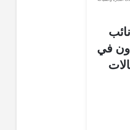
ائب
اون في
الات