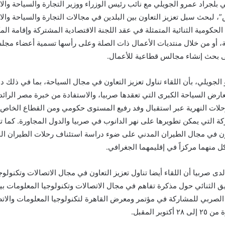
بلجراد عمرو الجويلي مع نائب رئيس الوزراء ووزير التجارة والسياحة وال
، لبحث سبل تعزيز التعاون بين البلدين في مجالات التجارة والسياحة وال
لحكومية الثنائية المتمثلة في عقد اللجنة الاقتصادية المشتركة وإقامة المك
، أو من خلال منتديات الأعمال ذات الصلة وعلى رأسها تسمية أعضاء مجل
ى بحث إنشاء مجالس قطاعية للأعمال.
لجويلي، بأن اللقاء تناول تعزيز التعاون في مجال السياحة، بما في ذلك
 السياحة الكبرى التي تعقدها صربيا، والاستفادة من خبرة مصر الرائ
لرحلات النهرية عبر استقبال وفد رفيع المستوى حكومي ومن القطاع الخ
 التي يمكن تطويرها على نهر الدانوب في صربيا والدول المجاورة. كما ت
ون في مجال الطيران المدني على ضوء دراسة استئناف رحلات الطيران الم
كل منهما مركزاً في إقليمهما الجغرافي.
صربيا أن اللقاء أيضا تناول تعزيز التعاون في مجال الاتصالات وتكنولوج
سيق الثنائي حول مذكرة تفاهم في مجال الاتصالات وتكنولوجيا المعلومات بين 
الصربي للمشاركة في مؤتمر ومعرض القاهرة لتكنولوجيا المعلومات والاتص
بر المقبل.