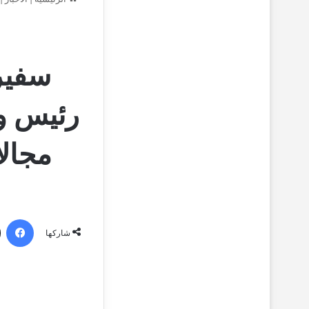
سفير
رئيس وز
مجالا
فيسبو
شاركها