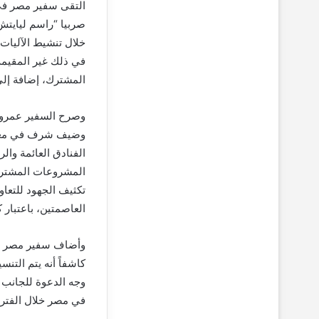
التقى سفير مصر في 
صربيا “راسم ليايتش”
خلال تنشيط الآليات ا
في ذلك غير المقيمة
المشترك، إضافة إل
وصرح السفير عمرو ا
وضيف شرف في معارض
الفنادق العائمة وا
المشروعات المشتركة
تكثيف الجهود للتعا
العاصمتين، باعتبار 
وأضاف سفير مصر لدى 
كاشفاً أنه يتم التن
وجه الدعوة للجانب 
في مصر خلال الفترة من ٢٥ إلى ٢٨ أكتو