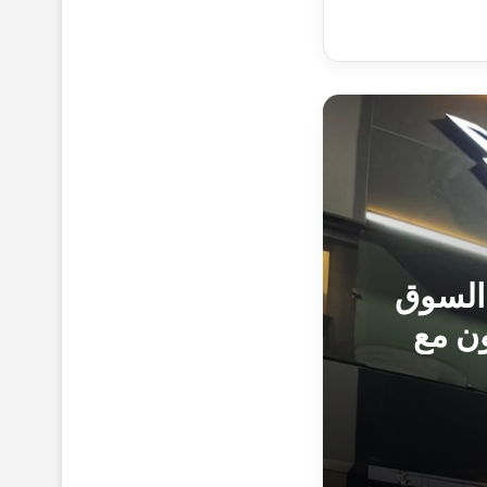
 السوق
ون مع
«كايي موتورز إيجيبت» تستكمل نجاحاتها في السوق المصري بافتتاح فرعها الجديد بمدينتي بالتعاون مع «أبو زيد أوتوموتيف»