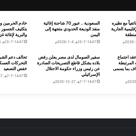
ت
ر
أ
تفياً مع نظيره
السعودية .. عبور 70 شاحنة إغاثية
خادم الحرمين وو
س
ليمية الجارية
منفذ الوديعة الحدودي متجهة إلى
بتكثيف الجسور ا
ة السعودي يبحث مع نظيره الإيراني مستجدات مفاوضات السلام
م
منطقة
اليمن
والبرية لإغاثة غز
ع
15-7-1447هـ 4-1-2026م
15-7-1447هـ 4-1-2026م
ن
ظ
عقد اجتماع
ي
سفير الصومال لدى مصر يعلن رفض
تحالف دعم الشر
المرتبطة
بلاده بشكل قاطع التصريحات الصادرة
التحركات العسكر
ر
ة السعودي يبحث مع نظرائه الكويتي والمصري والقيرغيزي مستجدات ا
راف بما يسمى
عن رئيس وزراء حكومة الاحتلال
خفض التصعيد
ه
الإسرائيلي
ا
7-7-1447هـ 27-12-2025م
7-7-1447هـ 27-12-2025م
ل
ي
ا
 جمهورية باراجواي تلتقي وزير الخارجية لبحث التعاون الثنائي
ب
ا
ن
ي
ا
ام تمثال جاجارين بالقاهرة
ج