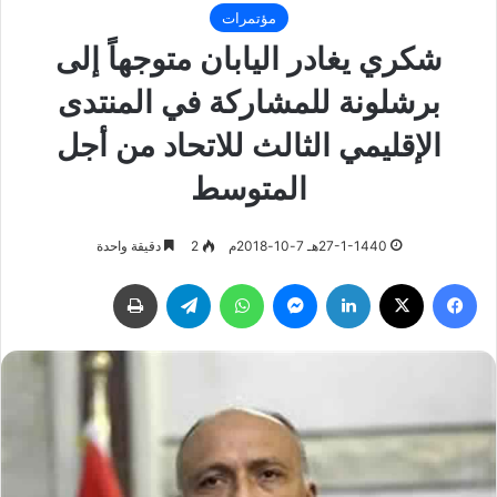
مؤتمرات
شكري يغادر اليابان متوجهاً إلى
برشلونة للمشاركة في المنتدى
الإقليمي الثالث للاتحاد من أجل
المتوسط
27-1-1440هـ 7-10-2018م
2
دقيقة واحدة
فيسبوك
‫X
لينكدإن
ماسنجر
واتساب
تيلقرام
طباعة