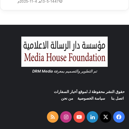
13-5-1447هـ 4-11-2025م
ا
ل
ا
و
ل
ى
ل
ل
ن
ق
ل
ا
تم التطوير والتصميم بمعرفة
DRM Media
ل
ج
و
حقوق النشر محفوظة لـ لموقع
أخبار السفارات
ى
اتصل بنا
سياسة الخصوصية
من نحن
I
A
T
‫X
فيسبوك
لينكدإن
‫YouTube
انستقرام
ملخص
A
ل
الموقع