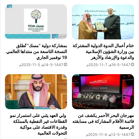
و
ن
See author's posts
ا
ا
ئ
ل
ي
م
ة
د
ن
ى
ختام أعمال الندوة الدولية المشتركة
بمشاركة دولية “مسك” تُطلق
بين وزارة الشؤون الإسلامية
النسخة التاسعة من منتداها العالمي
ا
والدعوة والإرشاد والأزهر
19 نوفمبر الجاري
ل
نسخ الرابط
م
16-5-1447هـ 7-11-2025م
14-5-1447هـ 5-11-2025م
ص
ر
ى
و
ا
ل
ا
مهرجان البحر الأحمر يكشف عن
ولي العهد يثني على استمرار نمو
ت
قائمة الأفلام المشاركة فى مسابقته
القطاعات غير النفطية بالمملكة
ح
الرسمية
وقدرة الاقتصاد على مواكبة
ا
التحولات العالمية
13-5-1447هـ 4-11-2025م
د