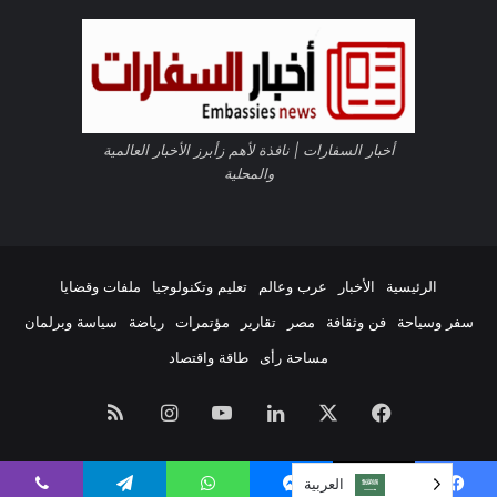
ل
ت
RSS
ع
ا
و
ن
ف
أخبار السفارات | نافذة لأهم زأبرز الأخبار العالمية
ى
والمحلية
م
ج
ا
ل
ا
الرئيسية
الأخبار
عرب وعالم
تعليم وتكنولوجيا
ملفات وقضايا
ت
سفر وسياحة
فن وثقافة
مصر
تقارير
مؤتمرات
رياضة
سياسة وبرلمان
ا
ل
مساحة رأى
طاقة واقتصاد
س
ل
فيسبوك
‫X
لينكدإن
‫YouTube
انستقرام
ملخص
ا
م
الموقع
ة
العربية‏
و