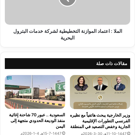
13-11-1447هـ 30-4-2026م
ر
:
و
ا
ا
ع
ت
ت
About The Author
ب
م
الملا : اعتماد الموازنة التخطيطية لشركة خدمات البترول
ا
ا
البحرية
ل
د
السفارات نيوز
ع
ا
ا
ل
م
م
مقالات ذات صلة
See author's posts
ل
و
ي
ا
ن
ز
1
ن
ي
ة
و
ا
ل
ل
ي
ت
السعودية .. عبور 70 شاحنة إغاثية
وزير الخارجية يبحث هاتفياً مع نظيره
و
خ
نسخ الرابط
منفذ الوديعة الحدودي متجهة إلى
الفرنسي التطورات الإقليمية
ط
اليمن
الجارية وخفض التصعيد في المنطقة
ي
15-7-1447هـ 4-1-2026م
11-10-1447هـ 30-3-2026م