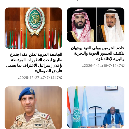
ط
ي
ة
ل
ش
ر
ك
ة
خادم الحرمين وولي العهد يوجهان
خ
بتكثيف الجسور الجوية والبحرية
الجامعة العربية تعلن عقد اجتماع
د
والبرية لإغاثة غزة
طارئ لبحث التطورات المرتبطة
م
بإعلان إسرائيل الاعتراف بما يسمى
15-7-1447هـ 4-1-2026م
ا
«أرض الصومال»
ت
7-7-1447هـ 27-12-2025م
ا
ل
ب
ت
ر
و
ل
ا