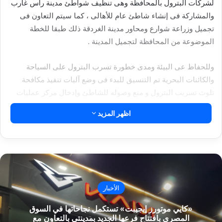
لشركات البترول بالمحافظة وهى تنظيف شواطئ مدينة رأس غارب
والمشاركة فى إنشاء شاطئ عام للأهالى ، كما سيتم التعاون فى
تجميل وزراعة شوارع ومحاور مدينة الغردقة ذلك طبقا للخطة
الموضوعة من المحافظة لتجميل المدينة .
وللحفاظ عى البيئة ومدى خطورة تسرب البترول على السياحة
والكائنات البحرية تم التنسيق للبدء فى وضع آليات تنفيذ مكافحة
تلوث تسريب البترول و منع وصوله للشاطئ وإدخال مركز عمليات
المحافظة ضمن منظومة الإبلاغ والمتابعة لمنع التسرب البترول الى
اظهر المزيد
الشاطئ ليتم اتخاذ كافة الاحتياطات قبل انتشار بقعة الزيت وصعوبة
مكافحتها .
كما تناقش المحافظ حول المساهمة فى توفير الاجهزة الطبية فتم
الاتفاق على مساهمة شركات البترول فى توفير الأجهزة الطبية طبقا
لما سيتم حصره من قبل المحافظة وقيامهم بشرائها،
الأخبار
«كايي موتورز إيجيبت» تستكمل نجاحاتها في السوق
مقالات ذات صلة
المصري بافتتاح فرعها الجديد بمدينتي بالتعاون مع