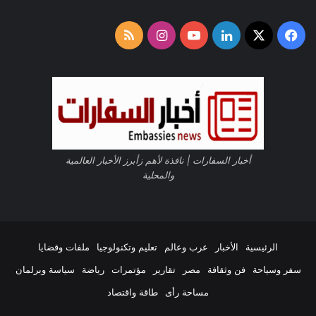
‫X
فيسبوك
لينكدإن
‫YouTube
انستقرام
ملخص
الموقع
RSS
أخبار السفارات | نافذة لأهم زأبرز الأخبار العالمية
والمحلية
الرئيسية
الأخبار
عرب وعالم
تعليم وتكنولوجيا
ملفات وقضايا
سفر وسياحة
فن وثقافة
مصر
تقارير
مؤتمرات
رياضة
سياسة وبرلمان
مساحة رأى
طاقة واقتصاد