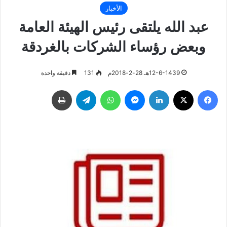
الأخبار
عبد الله يلتقى رئيس الهيئة العامة
وبعض رؤساء الشركات بالغردقة
12-6-1439هـ 28-2-2018م
131
دقيقة واحدة
فيسبوك
‫X
لينكدإن
ماسنجر
واتساب
تيلقرام
طباعة