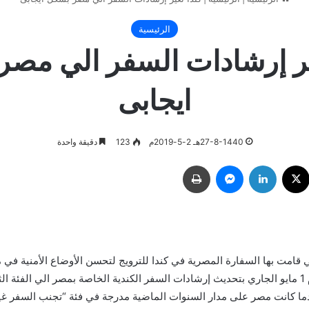
الرئيسية
ير إرشادات السفر الي مص
ايجابى
27-8-1440هـ 2-5-2019م
123
دقيقة واحدة
ك
‫X
لينكدإن
ماسنجر
طباعة
ي قامت بها السفارة المصرية في كندا للترويج لتحسن الأوضاع الأمنية في
الحكومة الكندية يوم 1 مايو الجاري بتحديث إرشادات السفر الكندية الخاصة بمصر الي الفئة ا
ما كانت مصر على مدار السنوات الماضية مدرجة في فئة “تجنب السفر غي