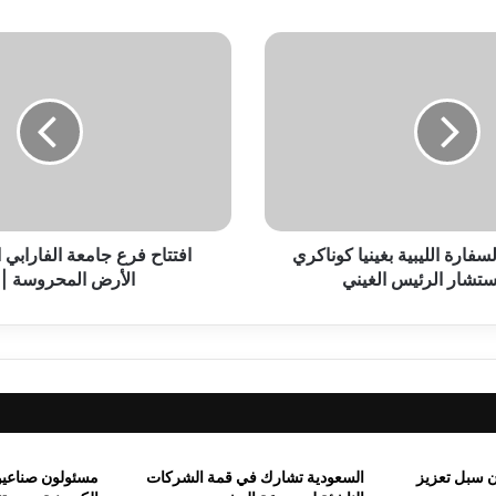
رات غير البترولية تشهد ارتفاعاً بنسبة 32.3%
ا
ف
ت
ت
ا
ح
ف
ر
ع
لسفارة الليبية بغينيا كوناكري
ج
افتتاح فرع جامعة الفارابي 
ا
ستشار الرئيس الغيني
الأرض المحروسة |
بو العينين يكرم مجلس إدارة رابطة العلماء المصريين في الولايات المت
م
ع
ة
ا
ل
علوماتية تحتفل بتخريج أول دفعة من البرنامج التدريبى المتخصص
ف
ا
ر
ن سبل تعزيز
السعودية تشارك في قمة الشركات
مسئولون صناعي
ا