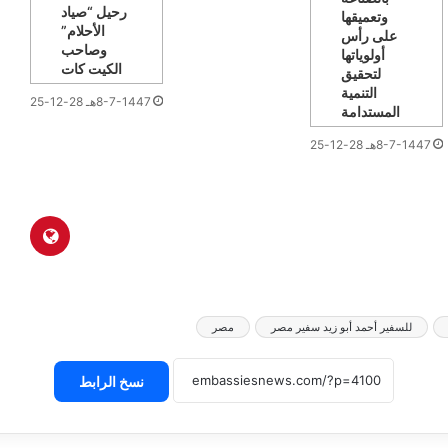
رحيل “صياد
وتعميقها
الأحلام”
على رأس
وصاحب
أولوياتها
الكيت كات
لتحقيق
التنمية
8-7-1447هـ 28-12-2025م
المستدامة
8-7-1447هـ 28-12-2025م
للسفير أحمد أبو زيد سفير مصر
مصر
نسخ الرابط