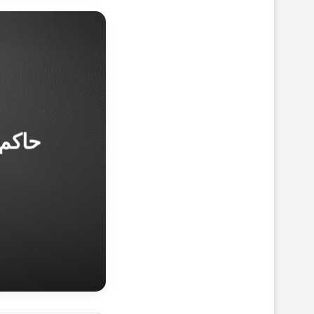
حاكم 
5-7-1447هـ 25-12-2025م
حاكم مصرف سور