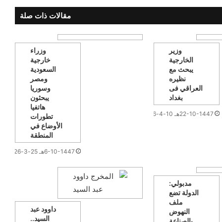
مقالات ذات صلة
وزير
وزراء
الخارجية
خارجية
يبحث مع
السعودية
نظيره
ومصر
العراقي فى
وسوريا
بغداد
يبحثون
هاتفيا
22-10-1447هـ 10-4-2026م
تطورات
الأوضاع في
المنطقة
6-10-1447هـ 25-3-2026م
مدبولي:
الدولة تضع
ملف
داوود عبد
النهوض
السيد..
بالصناعة