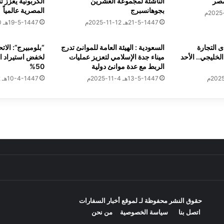
مصر
الناشئة لمجموعة العشرين
الكربونية يعزز ت
ب
بجوهانسبرج
المصرية عالمياً
 سوريون : رفع قانون “قيصر” فرصة اقتصادية واعدة مشروطة بالإصلا
ي
21-5-1447هـ 12-11-2025م
19-5-1447هـ 10-11-2025م
ا
ل
 التجارة
السعودية : الهيئة العامة للموانئ تدرج
“بلومبيرج”: الات
ك
لخليجي.. الأحد
ميناء جدة الإسلامي لتعزيز عمليات
لخفض استيراد 
ا
الربط مع عدة موانئ دولية
50%
ز
مؤشرات البورصة عند إغلاق تعاملات اليوم
13-5-1447هـ 4-11-2025م
10-4-1447هـ 2-10-2025م
ا
خ
ي
ة
ف
ة يلتقي رئيس مفوضية الإيكواس لبحث سبل تعزيز التعاون المشترك
ي
ا
ل
أ
ر
 المصري يطلق مبادرة بيئية جديدة لتنظيف شاطئ جزيرة مجاويش
ض
ا
حقوق النشر محفوظة لـ لموقع
أخبار السفارات
ل
اتصل بنا
سياسة الخصوصية
من نحن
م