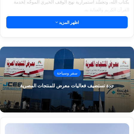
بكتاب الله، وتجسّد استمرارية نهج الوقف الخيري الموجّه لخدمة
القرآن الكريم والعناية به.
اظهر المزيد
ويأتي عرض هذا المصحف ضمن رسالة المتحف الرامية إلى تعريف
الزوار بتاريخ المصحف الشريف، وإبراز الجهود التي بذلها الأفراد
والمؤسسات في حفظه وخدمته، إضافة إلى تعزيز الوعي بقيمة
الوقف القرآني وأثره الحضاري والإنساني.
مقالات ذات صلة
سفر وسياحة
الطيران تعلن إلغاء “كارت الجوازات الورقي”
جدة تستضيف فعاليات معرض للمنتجات المصرية
للركاب المصريين بمطار القاهرة الدولي
21-10-1447هـ 9-4-2026م
العراق يعلن فتح مجاله الجوي أمام حركة الطيران
ابتداءً من اليوم
20-10-1447هـ 8-4-2026م
ج
ا