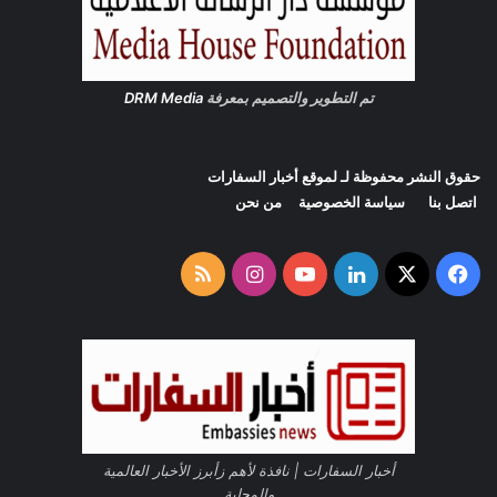
ا
و
ل
ي
ذ
ف
ك
ي
تم التطوير والتصميم بمعرفة
DRM Media
ا
ا
ء
ل
ا
م
حقوق النشر محفوظة لـ لموقع
أخبار السفارات
ل
ر
اتصل بنا
سياسة الخصوصية
من نحن
ا
ك
ص
ز
ط
ا
‫X
فيسبوك
لينكدإن
‫YouTube
انستقرام
ملخص
ن
ل
ا
ث
الموقع
ع
ق
ي
ا
RSS
ف
ي
ا
ل
ي
أخبار السفارات | نافذة لأهم زأبرز الأخبار العالمية
م
والمحلية