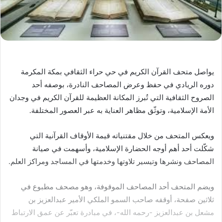
يواصل متحف القرآن الكريم في حي حراء الثقافي بمكة المكرمة
دوره الريادي في حفظ وعرض المصاحف النادرة، بوصفه أحد
الصروح الثقافية التي تُبرز المكانة العظيمة للقرآن الكريم في وجدان
الأمة الإسلامية، وتوثّق مظاهر العناية به عبر العصور المختلفة.
ويعكس المتحف من خلال مقتنياته قيمة الأوقاف القرآنية التي
شكّلت أحد أهم أوجه الحضارة الإسلامية، وأسهمت في صيانة
المصاحف ونشرها وتيسير تلاوتها وخدمتها في المساجد ومراكز العلم.
ويضم المتحف أحد المصاحف الموقوفة، وهو مصحف مطبوع في
ثلاثين صفحة، أوقفه صاحب السمو الملكي الأمير عبدالعزيز بن
مشعل بن عبدالعزيز -رحمه الله-، في مبادرة تعبّر عن عمق الارتباط