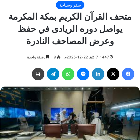
سفر وسياحة
متحف القرآن الكريم بمكة المكرمة
يواصل دوره الريادى في حفظ
وعرض المصاحف النادرة
2-7-1447هـ 22-12-2025م
9
دقيقة واحدة
فيسبوك
‫X
لينكدإن
ماسنجر
واتساب
تيلقرام
طباعة