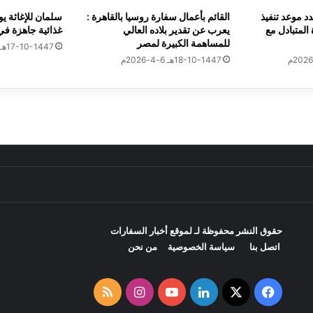
ى
د موعد تنفيذ
القائم بأعمال سفارة روسيا بالقاهرة :
أ
المتبادل مع
يعرب عن تقدير بلاده العالي
غذائية جاهزة في
م
للمساهمة الكبيرة لمصر
ر
17-10-1447هـ 5-4-2026م
18-10-1447هـ 6-4-2026م
ي
حث مع مسؤول ماليزي تعزيز التعاون الثنائي
ك
ا
يادة الرئاسي يستقبل سفير الولايات المتحدة الامريكية
ن البرنامج التطوعي الافتراضي في سوريا
حقوق النشر محفوظة لـ لموقع
أخبار السفارات
اتصل بنا
سياسة الخصوصية
من نحن
‫X
فيسبوك
لينكدإن
‫YouTube
انستقرام
ملخص
أة الصادمة: إيران لن تكون وحدها في المواجهة الكبرى