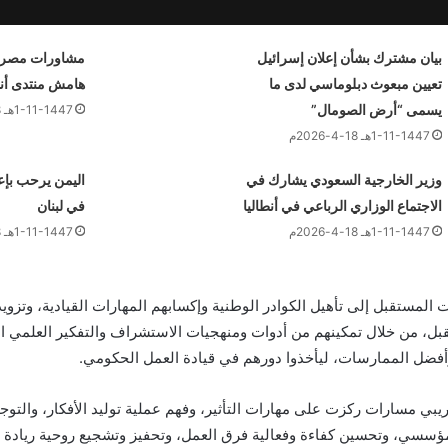
بيان مشترك بشأن إعلان إسرائيل
مشاورات مصري
تعيين مبعوث دبلوماسي لدى ما
هامش منتدى أنط
يسمى “أرض الصومال”
1-11-1447هـ 18-4-2026م
1-11-1447هـ 18-4-2026م
وزير الخارجية السعودي يشارك في
اليمن يرحب بإع
الاجتماع الوزاري الرباعي في أنطاليا
في لبنان
1-11-1447هـ 18-4-2026م
1-11-1447هـ 18-4-2026م
 المستقبل إلى تأهيل الكوادر الوطنية وإكسابهم المهارات القيادية، وتزو
قبل، من خلال تمكينهم من أدوات ومنهجيات الاستشراف والتفكير العلمي ا
وأفضل الممارسات، ليأخذوا دورهم في قيادة العمل الحكومي.
يبي مسارات ركزت على مهارات التأثير، وفهم عملية توليد الأفكار، والتوجه
لمؤسسي، وتحسين كفاءة وفعالية فرق العمل، وتحفيز وتشجيع روحية ريادة ا