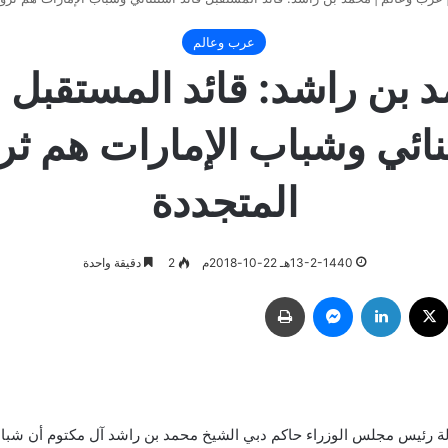
عرب وعالم
 بن راشد: قائد المستقبل ق
نائي وشباب الإمارات هم ثرو
المتجددة
13-2-1440هـ 22-10-2018م
2
دقيقة واحدة
ك
‫X
لينكدإن
ماسنجر
طباعة
لة رئيس مجلس الوزراء حاكم دبي الشيخ محمد بن راشد آل مكتوم أن شباب