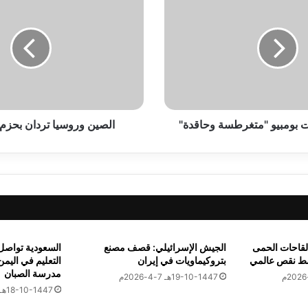
ل
ص
ي
ن
و
 بإعلان ترامب وقف إطلاق النار في لبنان
ر
و
س
 بومبيو "متغرطسة وحاقدة"
ي
الصين وروسيا تردان بحزم 
ا
جاح فصل توأم ملتصق عقب عملية جراحية عاجلة
ت
ر
د
ا
ن
ية لدى منظمة التعاون الإسلامي يستقبل نظيره الصومالي
ب
ح
لقاحات الحمى
الجيش الإسرائيلي: قصف مصنع
السعودية تواص
ز
سط نقص عالمي
بتروكيماويات في إيران
التعليم في اليمن
م
مدرسة الصبان
19-10-1447هـ 7-4-2026م
ع
18-10-1447هـ 6-4-2026م
ايران .. اتفاق مرتقب على التمديد بوساطة إقليمية | اعرف التفاصيل
ل