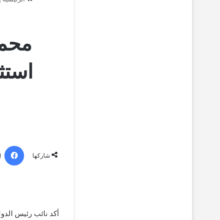
محمد
استث
فيسبو
شاركها
أكد نائب رئيس الدو