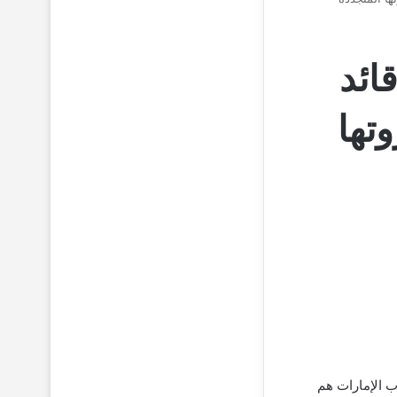
ائد
تها
 الإمارات هم