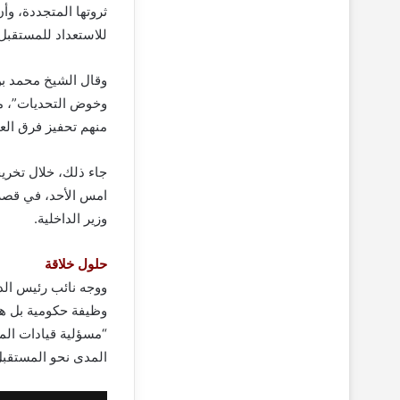
ثروتها المتجددة، وأ
للاستعداد للمستقبل
وقال الشيخ محمد بن 
وخوض التحديات”، مضي
منهم تحفيز فرق الع
جاء ذلك، خلال تخريج
امس الأحد، في قصر 
وزير الداخلية.
حلول خلاقة
ووجه نائب رئيس الدو
وظيفة حكومية بل هي
“مسؤلية قيادات الم
المدى نحو المستقبل