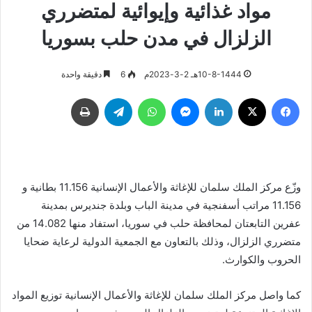
مواد غذائية وإيوائية لمتضرري
الزلزال في مدن حلب بسوريا
10-8-1444هـ 2-3-2023م
6
دقيقة واحدة
فيسبوك
‫X
لينكدإن
ماسنجر
واتساب
تيلقرام
طباعة
وزّع مركز الملك سلمان للإغاثة والأعمال الإنسانية 11.156 بطانية و
11.156 مراتب أسفنجية في مدينة الباب وبلدة جنديرس بمدينة
عفرين التابعتان لمحافظة حلب في سوريا، استفاد منها 14.082 من
متضرري الزلزال، وذلك بالتعاون مع الجمعية الدولية لرعاية ضحايا
الحروب والكوارث.
كما واصل مركز الملك سلمان للإغاثة والأعمال الإنسانية توزيع المواد