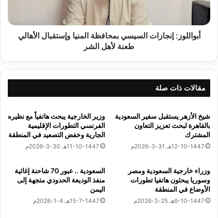
ا
و
الزلزال.
ن
ز
ج
:
ويأتي ذلك ضمن الجسر الإغاثي السعودي الذي يسيّره مركز الملك
ا
إ
أبواللوز: إنجازات السيسي بمحافظة المنيا وإستقبال الأهالي
ز
ن
طعنة لأهل الشر
سلمان للإغاثة والأعمال الإنسانية لمساعدة متضرري الزلزال في
ا
ج
سوريا وتركيا، وذلك إنفاذاً لتوجيهات خادم الحرمين الشريفين الملك
ت
ا
سلمان بن عبدالعزيز آل سعود وصاحب السمو الملكي الأمير محمد
ا
ز
بن سلمان بن عبدالعزيز ولي العهد رئيس مجلس الوزراء -حفظهما
ر
ا
مقالات ذات صلة
ي
ت
الله- وتجسيداً للدور الإنساني النبيل الذي تقوم به المملكة العربية
خ
ا
السعودية.
ي
شيخ الأزهر يستقبل سفير السعودية
وزير الخارجية يبحث هاتفياً مع نظيره
ل
بالقاهرة لبحث تعزيز التعاون
الفرنسي التطورات الإقليمية
ا
س
المشترك
الجارية وخفض التصعيد في المنطقة
ي
12-10-1447هـ 31-3-2026م
11-10-1447هـ 30-3-2026م
س
ي
ب
وزراء خارجية السعودية ومصر
السعودية .. عبور 70 شاحنة إغاثية
م
وسوريا يبحثون هاتفيا تطورات
منفذ الوديعة الحدودي متجهة إلى
ح
الأوضاع في المنطقة
اليمن
ا
6-10-1447هـ 25-3-2026م
15-7-1447هـ 4-1-2026م
ف
About The Author