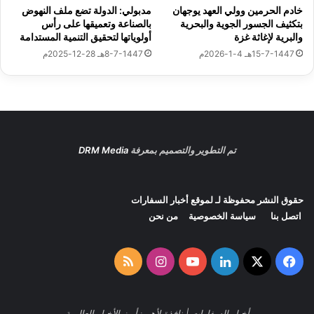
ظ
خادم الحرمين وولي العهد يوجهان
مدبولي: الدولة تضع ملف النهوض
ة
بتكثيف الجسور الجوية والبحرية
بالصناعة وتعميقها على رأس
ا
السفارات نيوز
والبرية لإغاثة غزة
أولوياتها لتحقيق التنمية المستدامة
ل
15-7-1447هـ 4-1-2026م
8-7-1447هـ 28-12-2025م
م
ن
See author's posts
ي
ا
و
إ
س
تم التطوير والتصميم بمعرفة
DRM Media
ت
ق
ب
حقوق النشر محفوظة لـ لموقع
أخبار السفارات
نسخ الرابط
ا
اتصل بنا
سياسة الخصوصية
من نحن
ل
ا
ل
‫X
فيسبوك
لينكدإن
‫YouTube
انستقرام
ملخص
أ
ه
الموقع
ا
ل
أخبار السفارات | نافذة لأهم زأبرز الأخبار العالمية