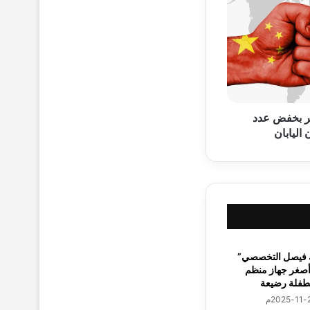
ر بخفض عدد
اليابان
 فيصل التخصصي”
أصغر جهاز منظم
طفلة رضيعة