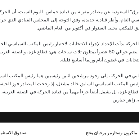
” السعودية عن مصادر مقربة من قيادة حماس، اليوم السبت، أن الحرك
سي العام، وأطر قيادية جديدة، وفق التوجه إلى المجلس القيادي الذي ج
بق للمكتب يحيى السنوار في أكتوبر من العام الماضي.
الحركة بدأت الإعداد لإجراء الانتخابات لاختيار رئيس المكتب السياسي ل
الشورى العام، الذي يضم حوالي 50 عضواً يمثلون ثلاث ساحات هي: قطاع غزة، والضفة ا
خابات في غضون أيام وربما أسابيع قليلة.
خابي في الحركة، إلى وجود مرشحين اثنين رئيسيين هما رئيس المكتب ال
رئيس المكتب السياسي السابق خالد مشغل، إذ رجحت المصادر فوز الحية، 
طاع غزة، بل يشمل أيضاً جزءاً مهماً من قيادة الحركة في الضفة الغربية،
زاهر جبارين.
ماكرون وستارمر يرحبان بفتح
صندوق الاستثما