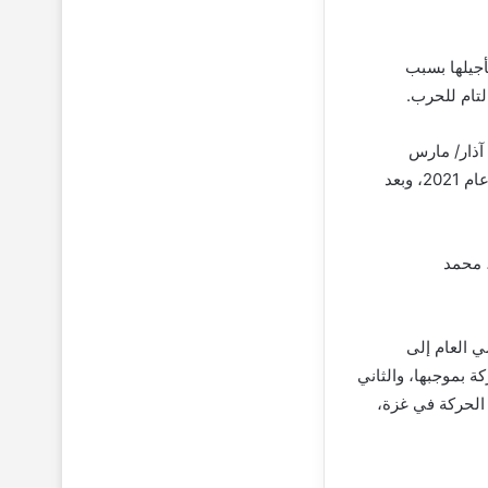
كة حماس في مطلع عام 2025، لكن جرى تأجيلها بسبب
لتام للحرب.
أخيرة في آذار/ مارس
2021، إذ انتخبت الحركة حينها إسماعيل هنية، رئيساً لمكتبها السياسي في الدورة الأخيرة في عام 2021، وبعد
 محمد
 العام إلى
ة بموجبها، والثاني
الحركة في غزة،