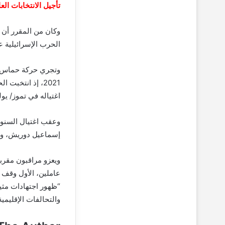
تأجيل الانتخابات الع
الحرب الإسرائيلية 
اغتياله في تموز/ يوليو 2023، جرى انتخاب يحيى السنوار رئيسا
وعقب اغتيال السنو
إسماعيل دوريش، وعض
ويعزو مراقبون مقرب
عاملين، الأول وقف إ
“ظهور اجتهادات مثي
والتحالفات الإقليمية