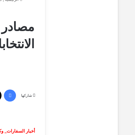
مصادر :
الانتخا
فيسبوك
شاركها
أخبار السفارات_ وك