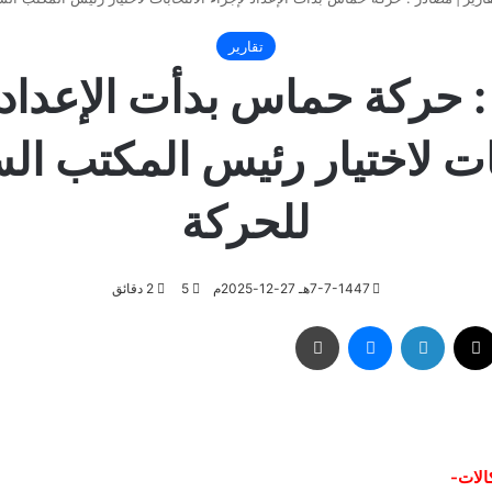
تقارير
 حركة حماس بدأت الإعداد 
بات لاختيار رئيس المكتب ا
للحركة
7-7-1447هـ 27-12-2025م
5
2 دقائق
‫X
لينكدإن
ماسنجر
طباعة
الات-