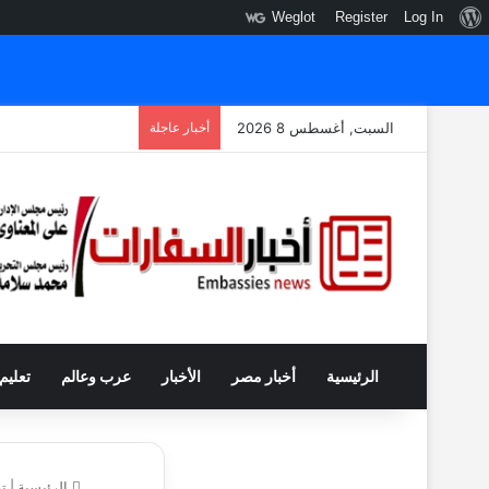
نبذة
Weglot
Register
Log In
عن
ووردبريس
السبت, أغسطس 8 2026
أخبار عاجلة
الرئيسية
أخبار مصر
الأخبار
عرب وعالم
تعليم
الرئيسية
|
تق