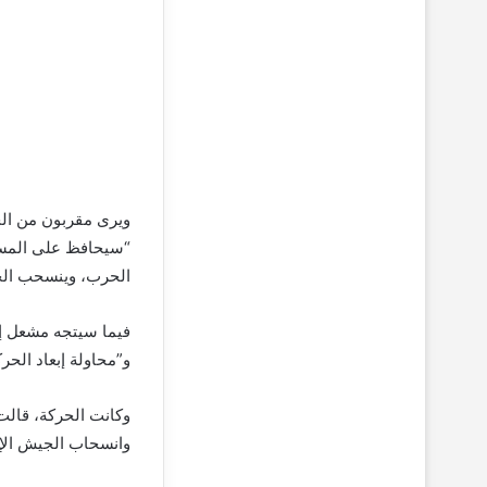
ويرى مقربون من الح
“سيحافظ على المسار
الحرب، وينسحب الج
فيما سيتجه مشعل إل
و”محاولة إبعاد الحر
وكانت الحركة، قالت 
وانسحاب الجيش الإس