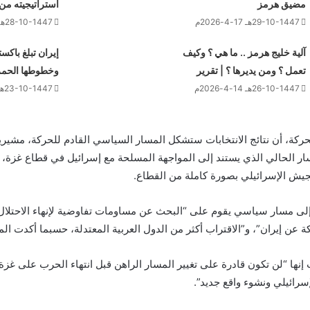
مضيق هرمز
استراتيجيته من 2026 إلى 030
29-10-1447هـ 17-4-2026م
28-10-1447هـ 16-4-2026م
آلية خليج هرمز .. ما هي ؟ وكيف
إيران تبلغ باك
تعمل ؟ ومن يديرها ؟ | تقرير
وخطوطها الحمر
26-10-1447هـ 14-4-2026م
23-10-1447هـ 11-4-2026م
ركة، أن نتائج الانتخابات ستشكل المسار السياسي القادم للحركة، مشيرين
 الحالي الذي يستند إلى المواجهة المسلحة مع إسرائيل في قطاع غزة، إ
يش الإسرائيلي بصورة كاملة من القطاع.
ى مسار سياسي يقوم على “البحث عن مساومات تفاوضية لإنهاء الاحتلال
كة عن إيران”، و”الاقتراب أكثر من الدول العربية المعتدلة، حسبما أكدت ال
إنها “لن تكون قادرة على تغيير المسار الراهن قبل انتهاء الحرب على غزة
رائيلي ونشوء واقع جديد”.