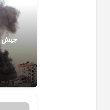
جيش ال
21-10-1447هـ 9-4-2026م
جيش الاحتلال 
20-10-1447هـ 8-4-2026م
توقف حركة مر
ا