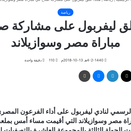
رياضة
ق ليفربول على مشاركة ص
مباراة مصر وسوازيلاند
4-2-1440هـ 13-10-2018م
110
دقيقة واحدة
‫X
لينكدإن
ماسنجر
طباعة
لرسمي لنادي ليفربول على أداء الفرعون المصر
اة مصر وسوازيلاند التي أقيمت مساء أمس بملعب
الجولة الثالثة بالمجموعة العاشرة بالتصفيات ا