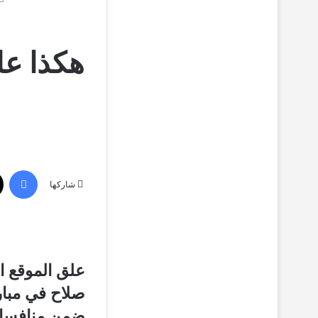
هكذا عل
فيسبوك
شاركها
علق الموقع ا
صلاح في مبار
ضمن منافسات 