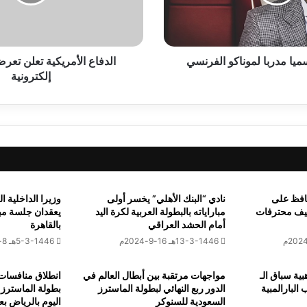
ع
سي يتغلب على نظيره الأوغندي بثلاثة أهداف لهدف
ا
ل
أ
يا مدربا لموناكو الفرنسي
م
الدفاع الأمريكية تعلن تعرض
ر
إلكترونية
 بطولة كأس الأمم الأفريقية لكرة القدم في نسختها الـ35 بالمغرب
ي
ك
ي
ة
ت
 يعلن عن غياب مدافعه الدنماركي أندرياس كريستنسن عن الملاعب لفت
ع
ل
ن
حافظ على
نادي “البنك الأهلي” يخسر أولى
وزيرا الداخلية 
ت
2 في تصنيف محترفات
مباراياته بالبطولة العربية لكرة اليد
يعقدان جلسة مب
ع
أمام الحشد العراقي
بالقاهرة
ر
13-3-1446هـ 16-9-2024م
5-3-1446هـ 8-9-2024م
ض
ه
ية سباق الـ
مواجهات مرتقبة بين أبطال العالم في
انطلاق منافسات ا
ا
ب البارالمبية
الدور ربع النهائي لبطولة الماسترز
بطولة الماسترز 
ل
السعودية للسنوكر
اليوم بالرياض ب
ـ
سن مصطفى برئاسة الاتحاد الدولي لكرة اليد لدورة انتخابية جديدة للمر