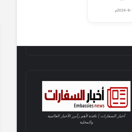
خطة شاملة لتجهيز 28 مركزا شبابيا بالإسكندرية لاستقبال مشجعي المنتخب الوطني في كأس الأمم الإفريقية
الصندوق السعودي للتنمية و”FIFA” يوقّعان مذكرة تفاهم لدعم البنية التحتية الرياضية في الدول النامية بمليار دولار
أخبار السفارات | نافذة لأهم زأبرز الأخبار العالمية
والمحلية