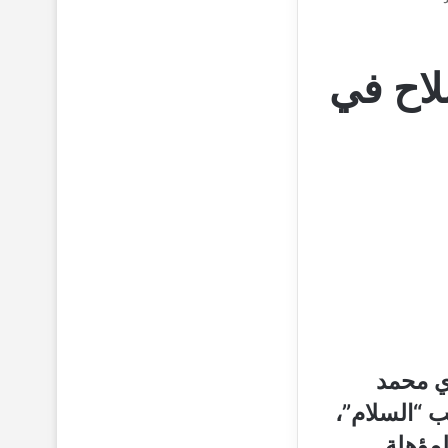
لاح في
ي محمد
 “السلام”،
لمؤهلة