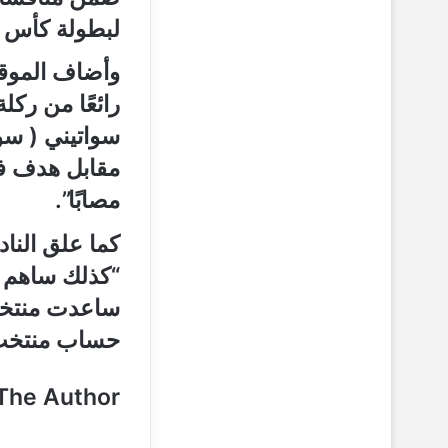
لبطولة كأس ا
وأضاف الموقع
رائعًا من ركل
سواتيني ( سوا
مقابل هدف في 
مصابًا”.
كما علق الناد
“كذلك ساهم ن
ساعدت منتخب 
حساب منتخب ر
The Author