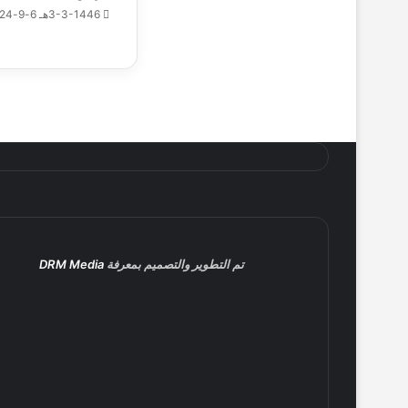
3-3-1446هـ 6-9-2024م
ف
ر
ن
س
29-6-1447هـ 20-12-2025م
ي
3-6-1447هـ 24-11-2025م
تم التطوير والتصميم بمعرفة
DRM Media
15-5-1447هـ 6-11-2025م
برعاية الملك 
26-3-1447هـ 18-9-2025م
5 مواقع تحتضن دورة ألعاب التضامن الإسلامي – الرياض 2025 | صور