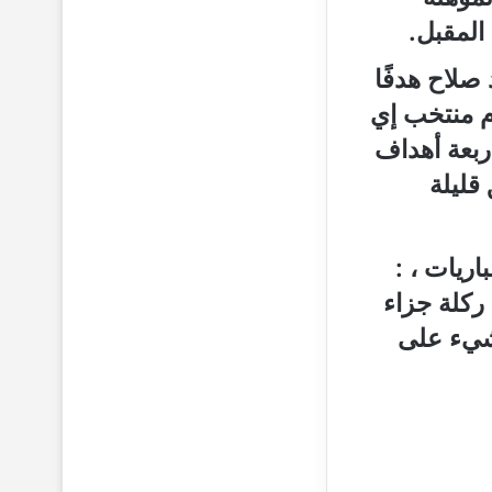
المقبل.
صلاح هدفًا
ام منتخب إي
أربعة أهداف
 قليلة
اريات ، :
ركلة جزاء
 شيء على