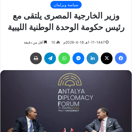
سياسة وبرلمان
وزير الخارجية المصرى يلتقى مع
رئيس حكومة الوحدة الوطنية الليبية
1-11-1447هـ 18-4-2026م
10
أقل من دقيقة
فيسبوك
‫X
لينكدإن
ماسنجر
واتساب
تيلقرام
طباعة