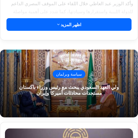
وأكد الوزير عبد العاطي خلال اللقاء على الموقف المصري الداعم
للدولة الليبية واستقرارها وسيادتها، كما شدد على أهمية مواصلة
تعزيز التعاون فى مختلف المجالات، تأسيساً على الروابط التاريخية
اظهر المزيد
والشعبية التي تجمع البلدين والشعبين الشقيقين.
About The Author
أخبار السفارات ENC
سياسة وبرلمان
See author's posts
ولي العهد السعودي يبحث مع رئيس وزراء باكستان
مستجدات محادثات أميركا وإيران
مقالات ذات صلة
و