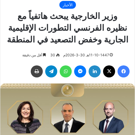
الأخبار
وزير الخارجية يبحث هاتفياً مع
نظيره الفرنسي التطورات الإقليمية
الجارية وخفض التصعيد في المنطقة
11-10-1447هـ 30-3-2026م
30
أقل من دقيقة
فيسبوك
‫X
لينكدإن
ماسنجر
واتساب
تيلقرام
طباعة