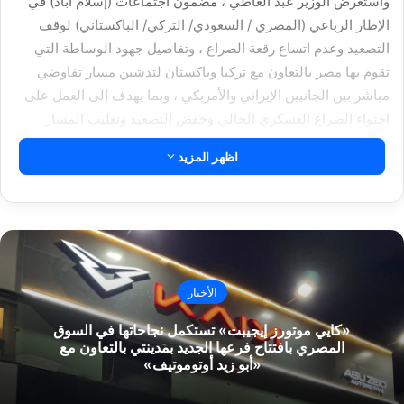
واستعرض الوزير عبد العاطي ، مضمون اجتماعات (إسلام آباد) في
الإطار الرباعي (المصري / السعودي/ التركي/ الباكستاني) لوقف
التصعيد وعدم اتساع رقعة الصراع ، وتفاصيل جهود الوساطة التي
تقوم بها مصر بالتعاون مع تركيا وباكستان لتدشين مسار تفاوضي
مباشر بين الجانبين الإيراني والأمريكي ، وبما يهدف إلى العمل على
احتواء الصراع العسكري الحالي وخفض التصعيد وتغليب المسار
الدبلوماسي واللجوء إلى الحوار باعتباره السبيل لتجنيب المنطقة
اظهر المزيد
الانزلاق نحو فوضى شاملة.
About The Author
أخبار السفارات ENC
الأخبار
See author's posts
«كايي موتورز إيجيبت» تستكمل نجاحاتها في السوق
المصري بافتتاح فرعها الجديد بمدينتي بالتعاون مع
«أبو زيد أوتوموتيف»
مقالات ذات صلة