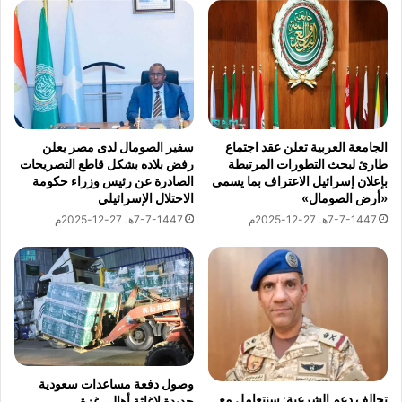
لمبيعات
ت
ا
2025
ي
ل
س
أ
13-11-1447هـ 30-4-2026م
ي
و
ر
ن
ع
ر
و
و
الجامعة العربية تعلن عقد اجتماع
سفير الصومال لدى مصر يعلن
د
ا
طارئ لبحث التطورات المرتبطة
رفض بلاده بشكل قاطع التصريحات
ة
"
بإعلان إسرائيل الاعتراف بما يسمى
الصادرة عن رئيس وزراء حكومة
“المجلس
ا
ا
«أرض الصومال»
الاحتلال الإسرائيلي
العربي
ل
ل
للاختصاصات
7-7-1447هـ 27-12-2025م
7-7-1447هـ 27-12-2025م
م
م
الصحية”
و
و
و”المؤسسة
ا
ض
العالمية لطب
ط
و
العيون”
ن
ع
يرسمان
ي
مستقبلاً جديداً
ا
للكوادر
ن
ت
الطبية
إ
ا
ل
ل
13-11-1447هـ 30-4-2026م
وصول دفعة مساعدات سعودية
ى
م
تحالف دعم الشرعية: سنتعامل مع
جديدة لإغاثة أهالي غزة