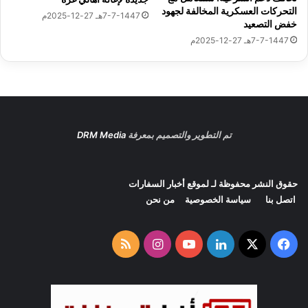
أ
ش
التحركات العسكرية المخالفة لجهود
7-7-1447هـ 27-12-2025م
ر
ت
خفض التصعيد
ض
ر
7-7-1447هـ 27-12-2025م
ا
ك
ل
ة
و
ط
ن
الوسوم
التطورات الإقليمية الراهنة
الدكتور بدر عبد العاطى
المنطقة
فرنسا
مصر
وزير الخارجية
تم التطوير والتصميم بمعرفة
DRM Media
نسخ الرابط
حقوق النشر محفوظة لـ لموقع
أخبار السفارات
اتصل بنا
سياسة الخصوصية
من نحن
‫X
فيسبوك
لينكدإن
‫YouTube
انستقرام
ملخص
الموقع
RSS