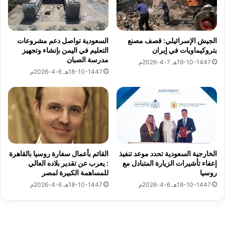
ت
ل
اليمن يرحب
د
بإعلان وقف
ى
إطلاق النار
ى
ن
في لبنان
ا
ظ
الجيش الإسرائيلي: قصف مصنع
السعودية تواصل دعم مشروعات
ل
بتروكيماويات في إيران
التعليم في اليمن بإنشاء وتجهيز
ا
1-11-1447هـ 18-4-2026م
مدرسة الصبان
ع
م
19-10-1447هـ 7-4-2026م
ا
أ
18-10-1447هـ 6-4-2026م
ل
و
م
ك
ي
ر
ل
ا
م
ن
ك
ي
ا
ا
الخارجية السعودية تحدد موعد تنفيذ
القائم بأعمال سفارة روسيا بالقاهرة
ف
ب
نسخ الرابط
إعفاء تأشيرات الزيارة المتبادل مع
: يعرب عن تقدير بلاده العالي
ح
ع
روسيا
للمساهمة الكبيرة لمصر
ة
د
18-10-1447هـ 6-4-2026م
18-10-1447هـ 6-4-2026م
ا
م
ل
ح
إ
ا
ر
و