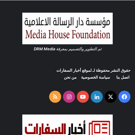
ه
ل
ا
ة
ب
ا
غ
ت
ي
ا
ل
تم التطوير والتصميم بمعرفة
DRM Media
ب
و
ت
حقوق النشر محفوظة لـ لموقع
أخبار السفارات
ي
اتصل بنا
سياسة الخصوصية
من نحن
ن
‫X
فيسبوك
لينكدإن
‫YouTube
انستقرام
ملخص
الموقع
RSS