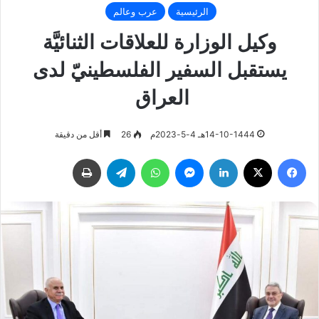
الرئيسية
عرب وعالم
وكيل الوزارة للعلاقات الثنائيَّة
يستقبل السفير الفلسطينيّ لدى
العراق
14-10-1444هـ 4-5-2023م
26
أقل من دقيقة
فيسبوك
‫X
لينكدإن
ماسنجر
واتساب
تيلقرام
طباعة