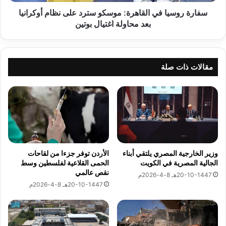
م
ي
الدبلوماسي
ص
ا
سفارة روسيا في القاهرة: موسكو سترد على نظام أوكرانيا
1-11-1447هـ 18-4-2026م
ر
ف
بعد محاولة اغتيال بوتين
ا
ي
ل
ا
ر
ل
ئ
ق
مقالات ذات صلة
ا
ا
س
ه
وزير الخارجية
ة
ر
السعودي
ا
ة
يشارك في
ل
:
الاجتماع
م
م
الوزاري
ش
الرباعي في
و
أنطاليا
ت
س
وزير الخارجية المصري يلتقي أبناء
الأردن توفر جزءا من لقاحات
ر
ك
الجالية المصرية في الكويت
الحمى القلاعية لفلسطين وسط
1-11-1447هـ 18-4-2026م
ك
و
نقص عالمي
20-10-1447هـ 8-4-2026م
ة
س
20-10-1447هـ 8-4-2026م
ل
ت
ل
ر
م
د
ن
ع