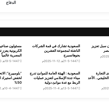
ك
الدفاع
ي
ل
ا
ل
علوماتية تحتفل بتخريج أول دفعة من البرنامج التدريبى المتخصص
م
ن
ت
خ
ن سبل تعزيز
السعودية تشارك في قمة الشركات
مسئولون صناعي
ب
مصر
الناشئة لمجموعة العشرين
الكربونية يعزز ت
 سوريون : رفع قانون “قيصر” فرصة اقتصادية واعدة مشروطة بالإصلا
أ
بجوهانسبرج
المصرية عالمياً
م
21-5-1447هـ 12-11-2025م
19-5-1447هـ 10-11-2025م
ا
م
 التجارة
س
السعودية : الهيئة العامة للموانئ تدرج
“بلومبيرج”: الات
لخليجي.. الأحد
ميناء جدة الإسلامي لتعزيز عمليات
لخفض استيراد 
و
مؤشرات البورصة عند إغلاق تعاملات اليوم
الربط مع عدة موانئ دولية
50%
ا
13-5-1447هـ 4-11-2025م
ز
10-4-1447هـ 2-10-2025م
ي
ل
ا
ة يلتقي رئيس مفوضية الإيكواس لبحث سبل تعزيز التعاون المشترك
ن