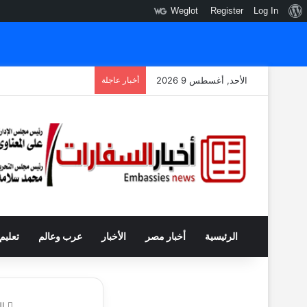
نبذة
Weglot
Register
Log In
عن
ووردبريس
الأحد, أغسطس 9 2026
أخبار عاجلة
الرئيسية
أخبار مصر
الأخبار
عرب وعالم
تعليم
ال