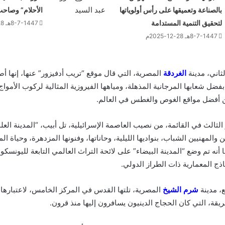
بالصناعة وتعميقها على رأس أولوياتها
الأحلام” وصاح
لتحقيق التنمية المستدامة
8-7-1447هـ 28-12-2025م
8-7-1447هـ 28-12-2025م
ثاني، مدينة
الغردقة
المصرية، التي قال موقع “تريب أدفيزور” عنها، إنها أ
فضل شعابها المرجانية المذهلة، ومياهها الفيروزية المثالية لركوب الأموا
من أفضل مواقع الغوص والغطس في العالم.
الثالث في القائمة، من نصيب العاصمة الإسرائيلية، تل أبيب، “المدينة العل
 والمهنيين الشباب، بنواديها الليلية، وحاناتها، وفنونها المزدهرة، وحياة 
ذج المعمارية ذات الطراز الدولي.
ع، مدينة
شرم الشيخ
المصرية، تلتها القدس في المركز الخامس، لاعتبارها 
لعريقة، التي كان الحجاج الدينيون يسافرون إليها منذ قرون.