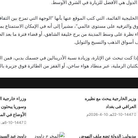
الدول هي الأفضل للزيارة في الشرق الأوسط.
لخليجية القائمة، التي كتب الموقع عنها بأنها “الوجهة التي تمزج بين الثقافة
وق والترفيه على مستوى عالمي”، مشيرأ إلى أنه في الإمكان الاستمتاع
لقاء نظرة على وسط المدينة من برج خليفة الشاهق، أو قضاء فترة ما بعد 
أسواق الذهب والنسيج والتوابل.
إذا كنت تبحث عن الإثارة، وزيادة نسبة الأدرينالين في جسمك بدبي، فمن 
ثبان الرملية، عبر منطاد هواء ساخن، أو القفز من الطائرة فوق جزيرة بال
وزير الخارجية يبحث مع نظيره
وزراء خارجية ا
العراقي فى بغداد
وسوريا يبحثون 
الأوضاع في الم
22-10-1447هـ 10-4-2026م
6-10-1447هـ 25-3-2026م
مدبولي: الدولة تضع ملف النهوض
داوود عبد السيد