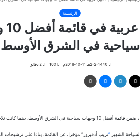
الرئيسية
7 دول 
سياحية في الشرق الأوسط
2-2-1440هـ 11-10-2018م
100
2 دقائق
‫X
لينكدإن
ماسنجر
طباعة
أدرجت 7 دول عربية، ضمن قائمة أفضل 10 وجهات سياحية في الشرق الأوسط، بين
لسياحة الشهير
“
تريب أدفيزور” مؤخرا، عن القائمة، بناءا على ترشيحات ال