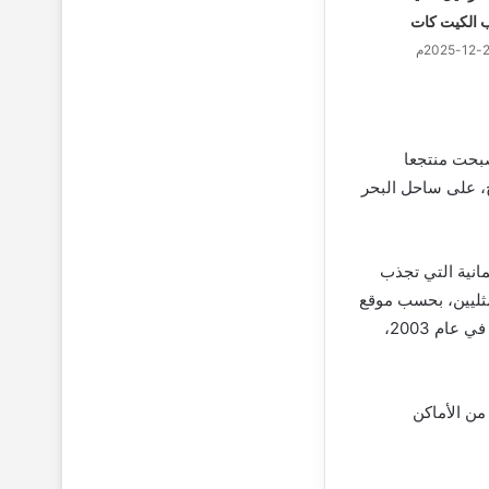
ب الكيت كات
صبحت منتجعا
ج، على ساحل البحر
مانية التي تجذب
المثليين، بحسب موقع
“تريب أدفيزور”، كما أنه تم وضع “المدينة البيضاء” على لائحة التراث العالمي التابعة لليونسكو في عام 2003،
من الأماكن