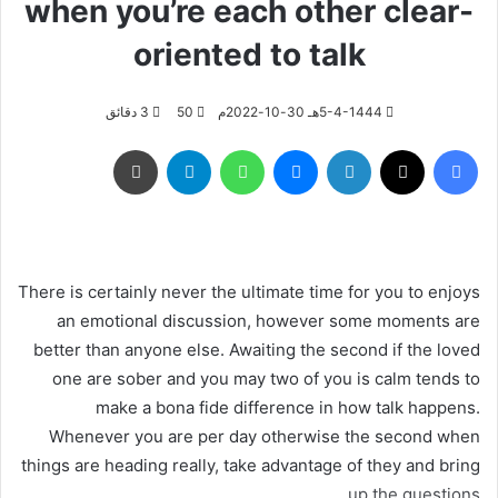
when you’re each other clear-
oriented to talk
5-4-1444هـ 30-10-2022م
50
3 دقائق
فيسبوك
‫X
لينكدإن
ماسنجر
واتساب
تيلقرام
طباعة
There is certainly never the ultimate time for you to enjoys
an emotional discussion, however some moments are
better than anyone else. Awaiting the second if the loved
one are sober and you may two of you is calm tends to
make a bona fide difference in how talk happens.
Whenever you are per day otherwise the second when
things are heading really, take advantage of they and bring
up the questions.